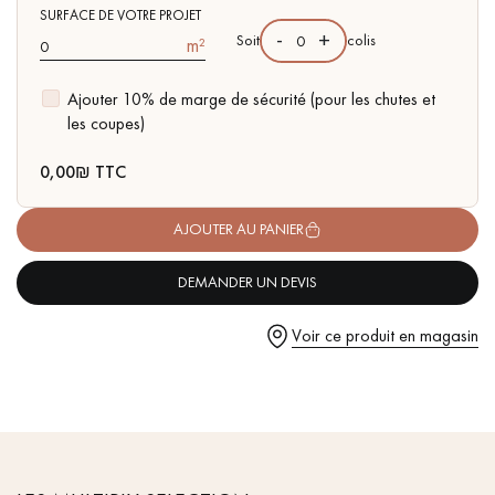
pas dans le choix et la pose de votre parquet.
- Choix Sélection - rendu homogène, rares nœuds < 10 mm et
SURFACE DE VOTRE PROJET
-
+
Soit
colis
m²
traces d'aubiers
- Couche d'usure de 4 mm, équivalente à un parquet massif
Ajouter 10% de marge de sécurité (pour les chutes et
- Parquet certifié FSC
les coupes)
- Disponible dans d'autres formats
Un expert Décoplus Parquets vous appelle
0,00
₪ TTC
AJOUTER AU PANIER
DEMANDER UN DEVIS
Demandez un rendez-vous personnalisé
Voir ce produit en magasin
Obtenez un devis gratuit !