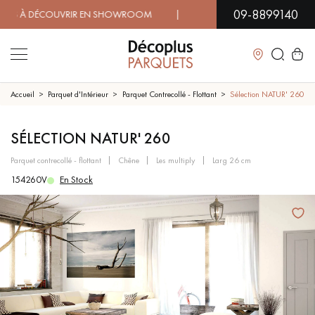
09-8899140
À DÉCOUVRIR EN SHOWROOM | DISPONIBILITÉ IMMÉDIATE | 
Fermer
Accueil
Parquet d'Intérieur
Parquet Contrecollé - Flottant
Sélection NATUR' 260
LES RECHERCHES LES PLUS COURANTES
SÉLECTION NATUR' 260
parquet contrecollé - flottant
chêne
les multiply
larg 26 cm
PARQUET MASSIF
PARQUET CONTRECOLLÉ -
154260V
En Stock
FLOTTANT
SOL PLAQUÉ BOIS VERITABLES
PARQUETS À MOTIFS
TRADITIONNELS
PARQUET EN BOIS EXOTIQUE
PARQUET VERNIS
PARQUET HUILÉ
PARQUET EN BOIS BRUT