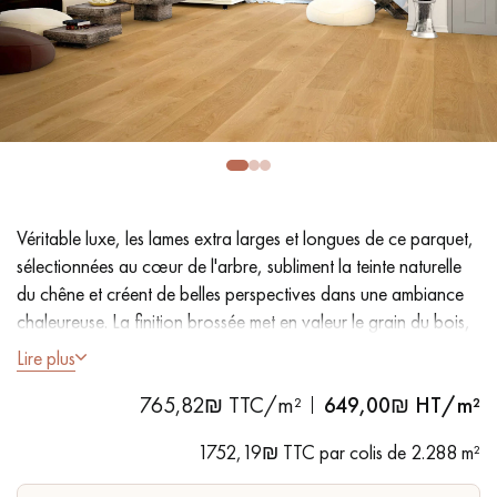
PARQUET VIEILLI
PARQUET EN CHÊNE FUMÉ
PARQUET LAMES LARGES XXL
PARQUET EN CHÊNE
ACCESSOIRES PARQUET
D'INTÉRIEUR
Véritable luxe, les lames extra larges et longues de ce parquet,
Nos conseillers sont disponibles au
sélectionnées au cœur de l'arbre, subliment la teinte naturelle
09-8899140
du chêne et créent de belles perspectives dans une ambiance
chaleureuse. La finition brossée met en valeur le grain du bois,
tandis que le vernis extra mat effet ciré apporte une élégance
Lire plus
intemporelle.
765,82₪ TTC/m²
649,00
₪ HT/m²
VOUS AVEZ UN PROJET ?
- Lames largeur XXL 26 cm - Longueur 2 200 mm
1752,19₪ TTC par colis de 2.288 m²
- Vernis mat effet ciré
Nos experts sont à votre disposition pour vous guider pas à
- Brossé, Chanfreins des 2 côtés