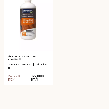
RÉNOVATEUR ASPECT MAT -
MÉTAMAT®
entretien du parquet
blanchon
1l
152,22₪
129,00₪
TTC/l
HT/l