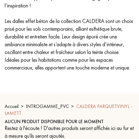
l’inspiration !
PARQUET VIEILLI
PARQUET EN CHÊNE FUMÉ
Les dalles effet béton de la collection CALDERA sont un choix
PARQUET LAMES LARGES XXL
PARQUET EN CHÊNE
prisé pour les sols contemporains, alliant esthétique brute,
durabilité et entretien facile. Leur design épuré crée une
ACCESSOIRES PARQUET
D'INTÉRIEUR
ambiance minimaliste et s’adapte à divers styles d’intérieur,
oscillant entre chaleur et fraîcheur selon la teinte choisie.
Idéales pour les habitations comme pour les espaces
commerciaux, elles apportent une touche moderne et unique.
Nos conseillers sont disponibles au
09-8899140
Accueil
INTROGAMME_PVC
CALDERA PARQUETVINYL -
LAMETT
VOUS AVEZ UN PROJET ?
AUCUN PRODUIT DISPONIBLE POUR LE MOMENT
Restez à l'écoute ! D'autres produits seront affichés ici au fur et
Nos experts sont à votre disposition pour vous guider pas à
à mesure qu'ils seront ajoutés.