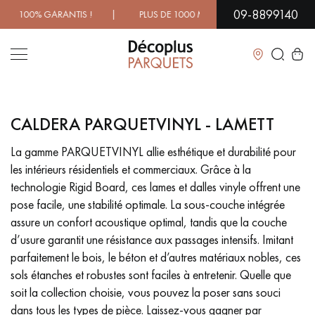
09-8899140
100% GARANTIS ! | PLUS DE 1000 MODÈLES À DÉCOUVRIR E
Fermer
CALDERA PARQUETVINYL - LAMETT
LES RECHERCHES LES PLUS COURANTES
La gamme PARQUETVINYL allie esthétique et durabilité pour
les intérieurs résidentiels et commerciaux. Grâce à la
PARQUET MASSIF
PARQUET CONTRECOLLÉ -
FLOTTANT
technologie Rigid Board, ces lames et dalles vinyle offrent une
pose facile, une stabilité optimale. La sous-couche intégrée
SOL PLAQUÉ BOIS VERITABLES
PARQUETS À MOTIFS
assure un confort acoustique optimal, tandis que la couche
TRADITIONNELS
d’usure garantit une résistance aux passages intensifs. Imitant
parfaitement le bois, le béton et d’autres matériaux nobles, ces
PARQUET EN BOIS EXOTIQUE
PARQUET VERNIS
sols étanches et robustes sont faciles à entretenir. Quelle que
soit la collection choisie, vous pouvez la poser sans souci
PARQUET HUILÉ
PARQUET EN BOIS BRUT
dans tous les types de pièce. Laissez-vous gagner par