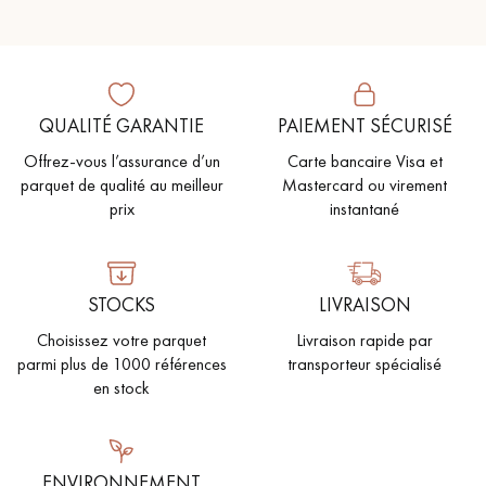
pas dans le choix et la pose de votre parquet.
QUALITÉ GARANTIE
PAIEMENT SÉCURISÉ
Offrez-vous l’assurance d’un
Carte bancaire Visa et
Un expert Décoplus Parquets vous appelle
parquet de qualité au meilleur
Mastercard ou virement
prix
instantané
STOCKS
LIVRAISON
Demandez un rendez-vous personnalisé
Choisissez votre parquet
Livraison rapide par
parmi plus de 1000 références
transporteur spécialisé
en stock
Obtenez un devis gratuit !
ENVIRONNEMENT