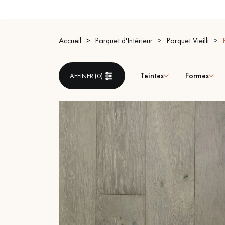
ACCESSOIRES
PARQUET D'INTÉRIEUR
Accueil
Parquet d'Intérieur
Parquet Vieilli
Teintes
Formes
AFFINER (
0
)
Nos experts sont 
Un expert Décoplus Parque