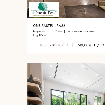
GRIS PASTEL - PA66
parquet massif
chêne
les planchers d'autrefois
larg 17 cm
883,82₪ TTC/m²
749,00₪ HT/m²