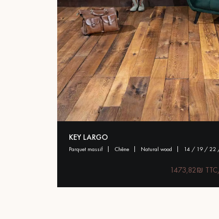
KEY LARGO
parquet massif
chêne
natural wood
14 / 19 / 22
1473,82₪ TTC