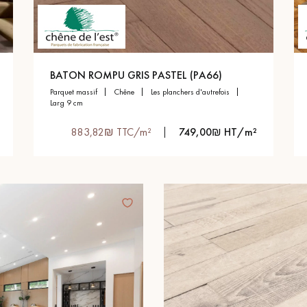
BATON ROMPU GRIS PASTEL (PA66)
parquet massif
chêne
les planchers d'autrefois
larg 9 cm
883,82₪ TTC/m²
749,00₪ HT/m²