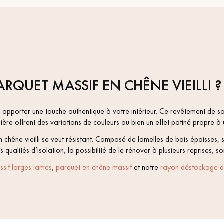
RQUET MASSIF EN CHÊNE VIEILLI ?
tez apporter une touche authentique à votre intérieur. Ce revêtement de 
lière offrent des variations de couleurs ou bien un effet patiné propre à 
n chêne vieilli se veut résistant. Composé de lamelles de bois épaisses,
lités d’isolation, la possibilité de le rénover à plusieurs reprises, son
sif larges lames
,
parquet en chêne massif
et notre
rayon déstockage d