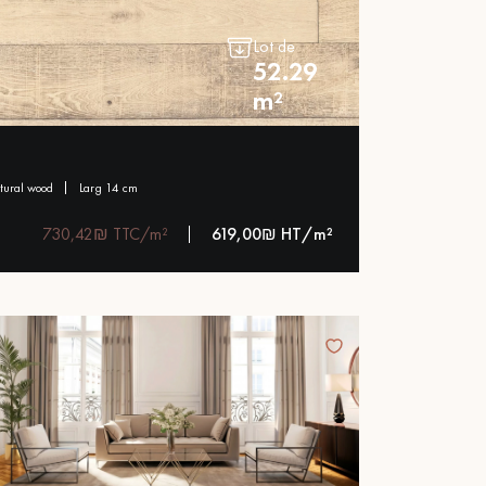
Obtenez un devis gratuit !
Lot de
52.29
m²
atural wood
larg 14 cm
730,42₪ TTC/m²
619,00₪ HT/m²