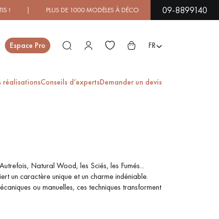
09-8899140
 DE 1000 MODÈLES À DÉCOUVRIR EN SHOWROOM | DISPONIBI
Fermer
Espace Pro
FR
 réalisations
Conseils d’experts
Demander un devis
ES
PARQUET EN BOIS
PARQUET VERNIS
EXOTIQUE
Autrefois, Natural Wood, les Sciés, les Fumés...
uiert un caractère unique et un charme indéniable.
t mécaniques ou manuelles, ces techniques transforment
PARQUET LAMES
PARQUET EN CHÊNE
LARGES XXL