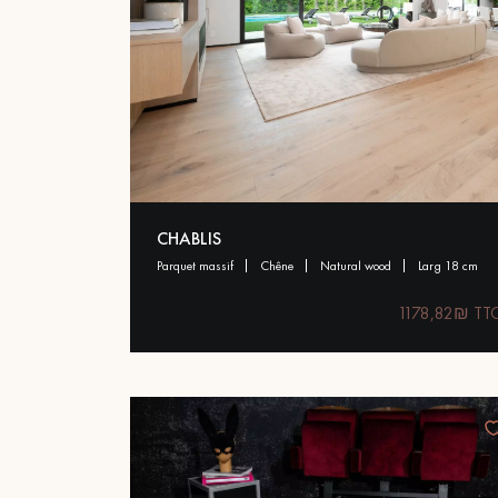
CHABLIS
parquet massif
chêne
natural wood
larg 18 cm
1178,82₪ TT