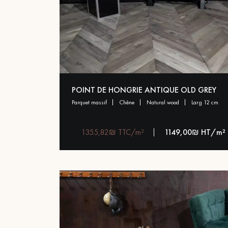
POINT DE HONGRIE ANTIQUE OLD GREY
parquet massif
chêne
natural wood
larg 12 cm
1355,82₪ TTC/m²
1149,00₪ HT/m²