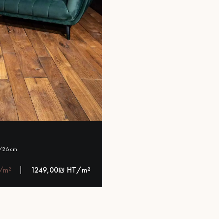
 /26 cm
/m²
1249,00₪ HT/m²