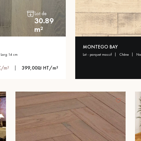
personnalisé
Lot de
30.89
m²
MONTEGO BAY
larg 14 cm
lot - parquet massif
chêne
n
C/m²
399,00₪ HT/m²