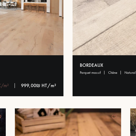
BORDEAUX
parquet massif
chêne
natura
C/m²
999,00₪ HT/m²