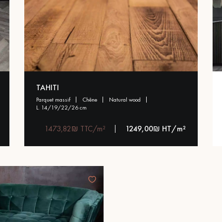
TAHITI
parquet massif
chêne
natural wood
l. 14/19/22/26 cm
1473,82₪ TTC/m²
1249,00₪ HT/m²