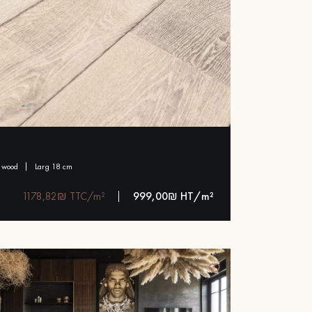
l wood
larg 18 cm
1178,82₪ TTC/m²
999,00₪ HT/m²