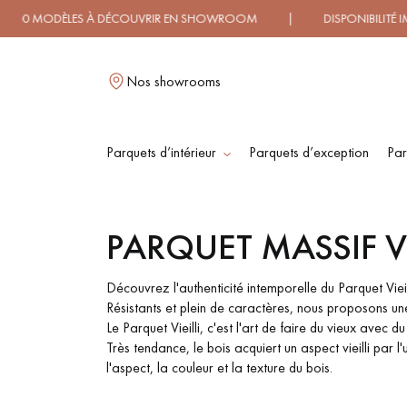
 À DÉCOUVRIR EN SHOWROOM | DISPONIBILITÉ IMMÉDIATE |
Nos showrooms
Parquets d’intérieur
Parquets d’exception
Par
L
PARQUET MASSIF VI
PARQUET MASSIF
PARQUET
CONTRECOLLÉ -
Découvrez l'authenticité intemporelle du Parquet Vieill
FLOTTANT
Résistants et plein de caractères, nous proposons une
Le Parquet Vieilli, c'est l'art de faire du vieux ave
Très tendance, le bois acquiert un aspect vieilli par 
PARQUET HUILÉ
PARQUET EN BOIS
l'aspect, la couleur et la texture du bois.
BRUT