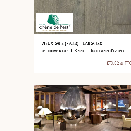
appelle
VIEUX GRIS (PA43) - LARG.140
lot - parquet massif
chêne
les planchers d'autrefois
470,82₪ TT