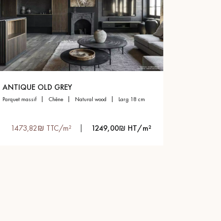
ANTIQUE OLD GREY
parquet massif
chêne
natural wood
larg 18 cm
1473,82₪ TTC/m²
1249,00₪ HT/m²