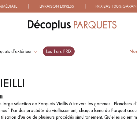
 LIVRAISON EXPRESS | PRIX BAS 100% GARANTIS ! | PLUS
quets d’extérieur
Les 1ers PRIX
Nos
ES RECHERCHES LES PLUS COURANT
EILLI
SOL PLAQUÉ BOIS
PARQUETS À MOTIFS
VERITABLES
TRADITIONNELS
i.
 large sélection de Parquets Vieillis à travers les gammes : Planchers d'
c du neuf. Par des procédés de vieillissement, chaque lame de Parquet acq
l'utilisation d'un ou de plusieurs procédés simultanément. Qu'elles soien
PARQUET VIEILLI
PARQUET EN CHÊNE
FUMÉ