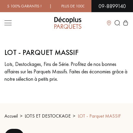
09-8899140
00% GARANTIS ! | PLUS DE 1000 MODÈLES À DÉCOUVRIR EN
Fermer
LOT - PARQUET MASSIF
LES RECHERCHES LES PLUS COURANTES
Lots, Destockages, Fins de Série. Profitez de nos bonnes
affaires sur les Parquets Massifs. Faites des économies grâce à
PARQUET MASSIF
PARQUET CONTRECOLLÉ -
FLOTTANT
notre sélection à petits prix.
SOL PLAQUÉ BOIS VERITABLES
PARQUETS À MOTIFS
TRADITIONNELS
PARQUET EN BOIS EXOTIQUE
PARQUET VERNIS
Accueil
LOTS ET DESTOCKAGE
LOT - Parquet MASSIF
PARQUET HUILÉ
PARQUET EN BOIS BRUT