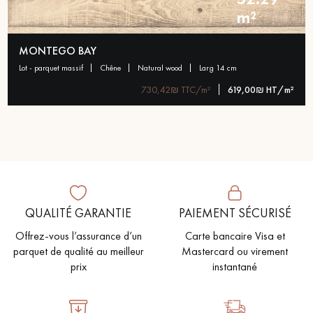
m²
MONTEGO BAY
lot - parquet massif
chêne
natural wood
larg 14 cm
730,42₪ TTC/m²
619,00₪ HT/m²
QUALITÉ GARANTIE
PAIEMENT SÉCURISÉ
Offrez-vous l’assurance d’un
Carte bancaire Visa et
parquet de qualité au meilleur
Mastercard ou virement
prix
instantané