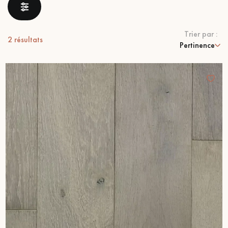
PARQUET VIEILLI
PARQUET EN CHÊNE FUMÉ
Trier par :
PARQUET LAMES LARGES XXL
PARQUET EN CHÊNE
2
résultats
Pertinence
ACCESSOIRES PARQUET
D'INTÉRIEUR
Nos conseillers sont disponibles au
09-8899140
VOUS AVEZ UN PROJET ?
Nos experts sont à votre disposition pour vous guider pas à