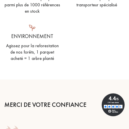
pas dans le choix et la pose de votre parquet.
parmi plus de 1000 références
transporteur spécialisé
en stock
ENVIRONNEMENT
Un expert Décoplus Parquets vous appelle
Agissez pour la reforestation
de nos forêts, 1 parquet
acheté = 1 arbre planté
Demandez un rendez-vous personnalisé
MERCI DE VOTRE CONFIANCE
Obtenez un devis gratuit !