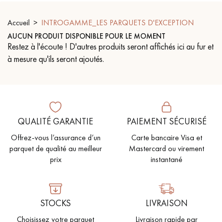
PARQUET VIEILLI
PARQUET EN CHÊNE FUMÉ
Accueil
INTROGAMME_LES PARQUETS D'EXCEPTION
AUCUN PRODUIT DISPONIBLE POUR LE MOMENT
PARQUET LAMES LARGES XXL
PARQUET EN CHÊNE
Restez à l'écoute ! D'autres produits seront affichés ici au fur et
à mesure qu'ils seront ajoutés.
ACCESSOIRES PARQUET
D'INTÉRIEUR
Nos conseillers sont disponibles au
QUALITÉ GARANTIE
PAIEMENT SÉCURISÉ
09-8899140
Offrez-vous l’assurance d’un
Carte bancaire Visa et
parquet de qualité au meilleur
Mastercard ou virement
prix
instantané
VOUS AVEZ UN PROJET ?
STOCKS
LIVRAISON
Nos experts sont à votre disposition pour vous guider pas à
Choisissez votre parquet
Livraison rapide par