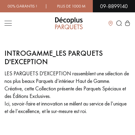
09-8899140
00% GARANTIS ! | PLUS DE 1000 MODÈLES À DÉCOUVRIR EN
Fermer
INTROGAMME_LES PARQUETS
LES RECHERCHES LES PLUS COURANTES
D'EXCEPTION
LES PARQUETS D'EXCEPTION rassemblent une sélection de
PARQUET MASSIF
PARQUET CONTRECOLLÉ -
FLOTTANT
nos plus beaux Parquets d’intérieur Haut de Gamme.
Créative, cette Collection présente des Parquets Spéciaux et
SOL PLAQUÉ BOIS VERITABLES
PARQUETS À MOTIFS
des Éditions Exclusives.
TRADITIONNELS
Ici, savoir-faire et innovation se mêlent au service de l’unique
et de l’excellence, et le sur-mesure est roi.
PARQUET EN BOIS EXOTIQUE
PARQUET VERNIS
PARQUET HUILÉ
PARQUET EN BOIS BRUT