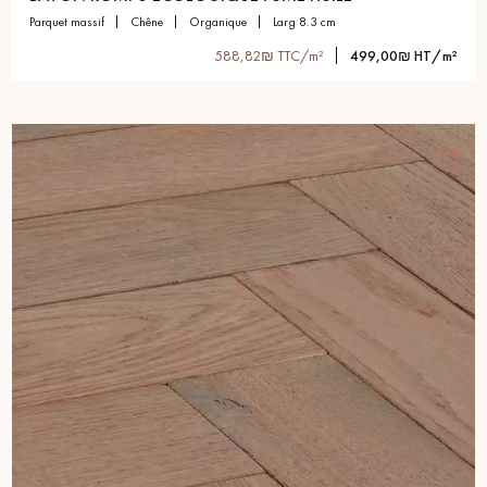
parquet massif
chêne
organique
larg 8.3 cm
588,82₪ TTC/m²
499,00₪ HT/m²