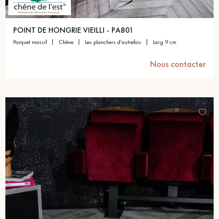
POINT DE HONGRIE VIEILLI - PA801
parquet massif
chêne
les planchers d'autrefois
larg 9 cm
Nous contacter