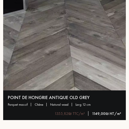
POINT DE HONGRIE ANTIQUE OLD GREY
parquet massif
chêne
natural wood
larg 12 cm
1355,82₪ TTC/m²
1149,00₪ HT/m²