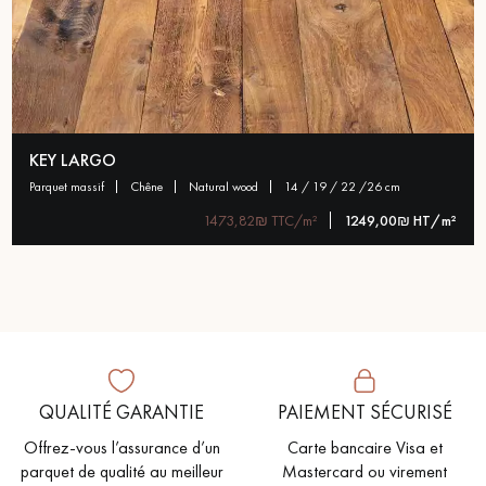
KEY LARGO
parquet massif
chêne
natural wood
14 / 19 / 22 /26 cm
1473,82₪ TTC/m²
1249,00₪ HT/m²
QUALITÉ GARANTIE
PAIEMENT SÉCURISÉ
Offrez-vous l’assurance d’un
Carte bancaire Visa et
parquet de qualité au meilleur
Mastercard ou virement