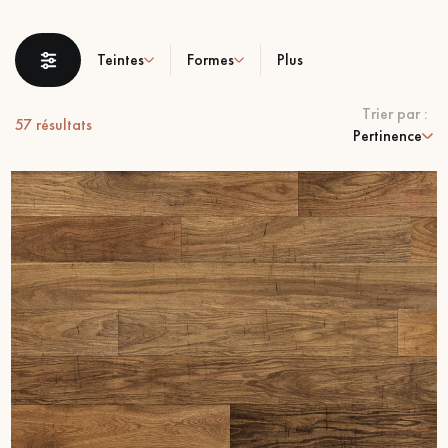
PARQUET VIEILLI
PARQUET EN CHÊNE FUMÉ
Teintes
Formes
Plus
PARQUET LAMES LARGES XXL
PARQUET EN CHÊNE
Trier par :
ACCESSOIRES PARQUET
57
résultats
Pertinence
D'INTÉRIEUR
Nos conseillers sont disponibles au
09-8899140
VOUS AVEZ UN PROJET ?
Nos experts sont à votre disposition pour vous guider pas à