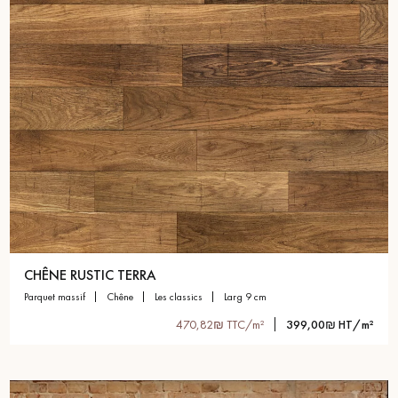
pas dans le choix et la pose de votre parquet.
Un expert Décoplus Parquets vous appelle
Demandez un rendez-vous personnalisé
CHÊNE RUSTIC TERRA
parquet massif
chêne
les classics
larg 9 cm
470,82₪ TTC/m²
399,00₪ HT/m²
Obtenez un devis gratuit !