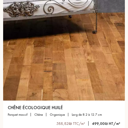
CHÊNE ÉCOLOGIQUE HUILÉ
parquet massif
chêne
organique
larg de 8.2 à 12.7 cm
588,82₪ TTC/m²
499,00₪ HT/m²