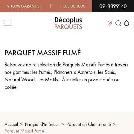
09-8899140
NTIS ! | PLUS DE 1000 MODÈLES À DÉCOUVRIR EN SHOWROO
Fermer
PARQUET MASSIF FUMÉ
LES RECHERCHES LES PLUS COURANTES
Retrouvez notre sélection de Parquets Massifs Fumés à travers
nos gammes : les Fumés, Planchers d'Autrefois, les Sciés,
PARQUET MASSIF
PARQUET CONTRECOLLÉ -
FLOTTANT
Natural Wood, Les Motifs... À installer en pose clouée ou
collée.
SOL PLAQUÉ BOIS VERITABLES
PARQUETS À MOTIFS
TRADITIONNELS
PARQUET EN BOIS EXOTIQUE
PARQUET VERNIS
Accueil
Parquet d'Intérieur
Parquet en Chêne Fumé
PARQUET HUILÉ
PARQUET EN BOIS BRUT
Parquet Massif Fumé