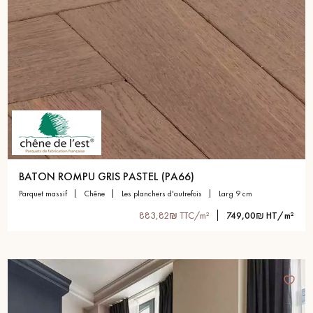
BATON ROMPU GRIS PASTEL (PA66)
parquet massif
chêne
les planchers d'autrefois
larg 9 cm
883,82₪ TTC/m²
749,00₪ HT/m²