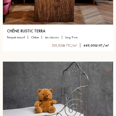
CHÊNE RUSTIC TERRA
parquet massif
chêne
les classics
larg 9 cm
529,82₪ TTC/m²
449,00₪ HT/m²