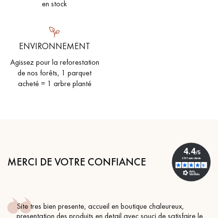
pas dans le choix et la pose de votre parquet.
en stock
ENVIRONNEMENT
Agissez pour la reforestation
de nos forêts, 1 parquet
Un expert Décoplus Parquets vous appelle
acheté = 1 arbre planté
Demandez un rendez-vous personnalisé
MERCI DE VOTRE CONFIANCE
Site tres bien presente, accueil en boutique chaleureux,
Obtenez un devis gratuit !
presentation des produits en detail avec souci de satisfaire le