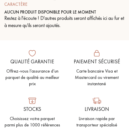
CARACTÈRE
PARQUET VIEILLI
PARQUET EN CHÊNE FUMÉ
AUCUN PRODUIT DISPONIBLE POUR LE MOMENT
Restez à l'écoute ! D'autres produits seront affichés ici au fur et
PARQUET LAMES LARGES XXL
PARQUET EN CHÊNE
à mesure qu'ils seront ajoutés.
ACCESSOIRES PARQUET
D'INTÉRIEUR
QUALITÉ GARANTIE
PAIEMENT SÉCURISÉ
Nos conseillers sont disponibles au
Offrez-vous l’assurance d’un
Carte bancaire Visa et
09-8899140
parquet de qualité au meilleur
Mastercard ou virement
prix
instantané
STOCKS
LIVRAISON
VOUS AVEZ UN PROJET ?
Choisissez votre parquet
Livraison rapide par
Nos experts sont à votre disposition pour vous guider pas à
parmi plus de 1000 références
transporteur spécialisé