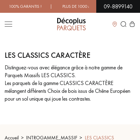
09-8899140
100% GARANTIS ! | PLUS DE 1000 MODÈLES À DÉCOUVRIR E
Fermer
LES CLASSICS CARACTÈRE
LES RECHERCHES LES PLUS COURANTES
Distinguez-vous avec élégance grâce à notre gamme de
Parquets Massifs LES CLASSICS.
PARQUET MASSIF
PARQUET CONTRECOLLÉ -
FLOTTANT
Les parquets de la gamme CLASSICS CARACTÈRE
mélangent différents Choix de bois issus de Chêne Européen
SOL PLAQUÉ BOIS VERITABLES
PARQUETS À MOTIFS
pour un sol unique qui joue les contrastes.
TRADITIONNELS
PARQUET EN BOIS EXOTIQUE
PARQUET VERNIS
PARQUET HUILÉ
PARQUET EN BOIS BRUT
Accueil
INTROGAMME_MASSIF
LES CLASSICS