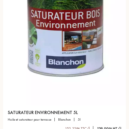
pas dans le choix et la pose de votre parquet.
Un expert Décoplus Parquets vous appelle
Demandez un rendez-vous personnalisé
SATURATEUR ENVIRONNEMENT 5L
huile et saturateur pour terrasse
blanchon
5l
Obtenez un devis gratuit !
152,22₪ TTC/l
129,00₪ HT/l