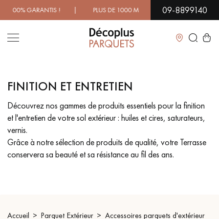
09-8899140
0% GARANTIS ! | PLUS DE 1000 MODÈLES À DÉCOUVRIR EN 
Fermer
FINITION ET ENTRETIEN
LES RECHERCHES LES PLUS COURANTES
Découvrez nos gammes de produits essentiels pour la finition
et l'entretien de votre sol extérieur : huiles et cires, saturateurs,
PARQUET MASSIF
PARQUET CONTRECOLLÉ -
FLOTTANT
vernis.
Grâce à notre sélection de produits de qualité, votre Terrasse
SOL PLAQUÉ BOIS VERITABLES
PARQUETS À MOTIFS
conservera sa beauté et sa résistance au fil des ans.
TRADITIONNELS
PARQUET EN BOIS EXOTIQUE
PARQUET VERNIS
PARQUET HUILÉ
PARQUET EN BOIS BRUT
Accueil
Parquet Extérieur
Accessoires parquets d'extérieur