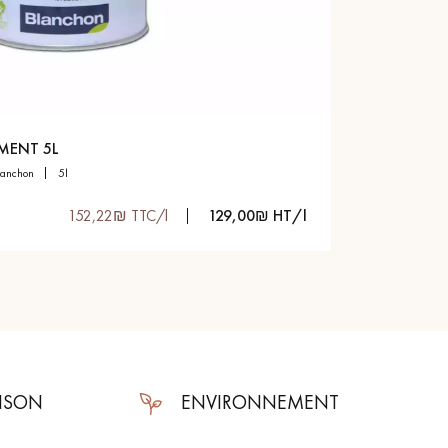
Obtenez un devis gratuit !
MENT 5L
blanchon
5l
152,22₪ TTC/l
129,00₪ HT/l
AISON
ENVIRONNEMENT