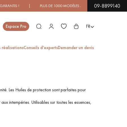
09-8899140
NTIS ! | PLUS DE 1000 MODÈLES À DÉCOUVRIR EN SHOWROO
Fermer
Espace Pro
FR
 réalisations
Conseils d’experts
Demander un devis
ES
PARQUET EN BOIS
PARQUET VERNIS
EXOTIQUE
nité. Les Huiles de protection sont parfaites pour
 aux intempéries. Utilisables sur toutes les essences,
PARQUET LAMES
PARQUET EN CHÊNE
LARGES XXL