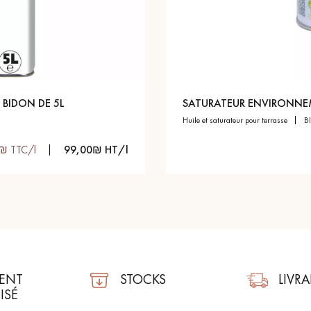
personnalisé
 BIDON DE 5L
SATURATEUR ENVIRONNE
huile et saturateur pour terrasse
₪ TTC/l
99,00₪ HT/l
ENT
STOCKS
LIVR
ISÉ