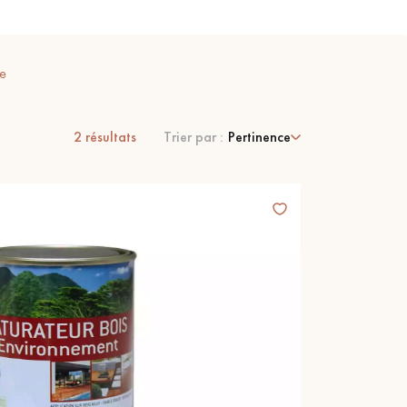
se
2
résultats
Trier par :
Pertinence
 de votre parquet.