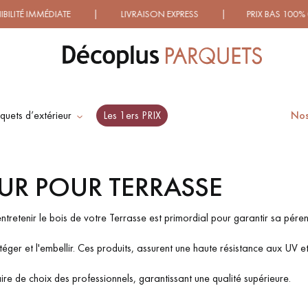
É IMMÉDIATE | LIVRAISON EXPRESS | PRIX BAS 100% GARA
quets d’extérieur
Les 1ers PRIX
Nos
ES RECHERCHES LES PLUS COURANT
EUR POUR TERRASSE
SOL PLAQUÉ BOIS
PARQUETS À MOTIFS
VERITABLES
TRADITIONNELS
ntretenir le bois de votre Terrasse est primordial pour garantir sa péren
téger et l'embellir. Ces produits, assurent une haute résistance aux UV et
PARQUET VIEILLI
PARQUET EN CHÊNE
naire de choix des professionnels, garantissant une qualité supérieure.
FUMÉ