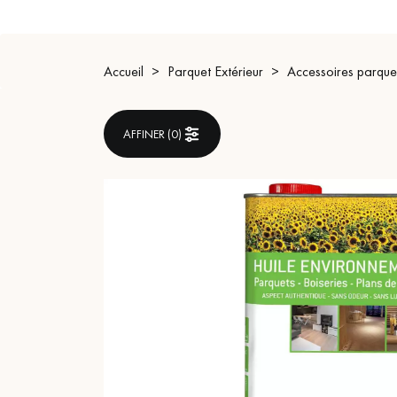
ACCESSOIRES
PARQUET D'INTÉRIEUR
Accueil
Parquet Extérieur
Accessoires parquet
AFFINER (
0
)
Nos experts sont 
Un expert Décoplus Parque