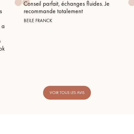
Conseil parfait, échanges fluides. Je
s
recommande totalement
BEILE FRANCK
n a
e
 ok
VOIR TOUS LES AVIS