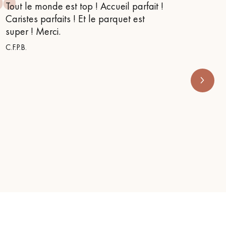
Tout le monde est top ! Accueil parfait !
Je suis
Caristes parfaits ! Et le parquet est
conseil
super ! Merci.
m’orien
s’appe
C.F.P.B.
RENOVE 