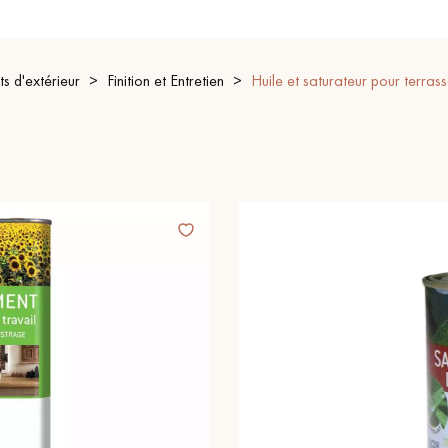
s d'extérieur
Finition et Entretien
Huile et saturateur pour terras
Nos conseillers sont disponibles au
09-8899140
VOUS AVEZ UN PROJET ?
à votre disposition pour vous guider pas à pas dans le choix et la pose
ts vous
Demandez un rendez-vous