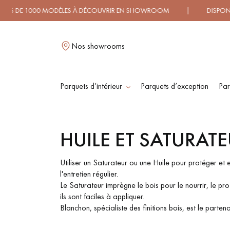
1000 MODÈLES À DÉCOUVRIR EN SHOWROOM | DISPONIBILIT
Nos showrooms
Parquets d’intérieur
Parquets d’exception
Par
L
HUILE ET SATURAT
PARQUET MASSIF
PARQUET
CONTRECOLLÉ -
Utiliser un Saturateur ou une Huile pour protéger et e
FLOTTANT
l'entretien régulier.
Le Saturateur imprègne le bois pour le nourrir, le pro
ils sont faciles à appliquer.
PARQUET HUILÉ
PARQUET EN BOIS
Blanchon, spécialiste des finitions bois, est le parte
BRUT