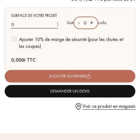
pas dans le choix et la pose de votre parquet.
SURFACE DE VOTRE PROJET
-
+
Soit
colis
l
Ajouter 10% de marge de sécurité (pour les chutes et
les coupes)
Un expert Décoplus Parquets vous appelle
0,00
₪ TTC
AJOUTER AU PANIER
Demandez un rendez-vous personnalisé
DEMANDER UN DEVIS
Voir ce produit en magasin
Obtenez un devis gratuit !