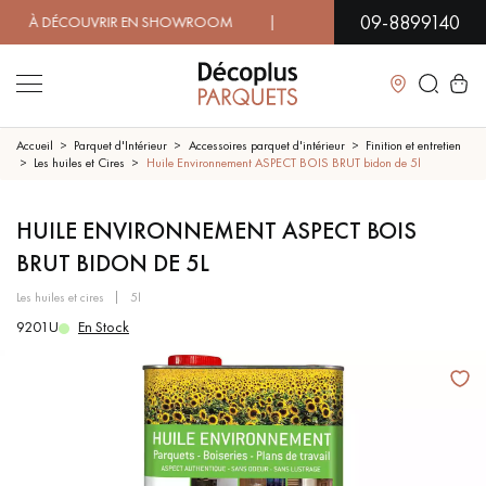
09-8899140
À DÉCOUVRIR EN SHOWROOM | DISPONIBILITÉ IMMÉDIATE | 
Fermer
Accueil
Parquet d'Intérieur
Accessoires parquet d'intérieur
Finition et entretien
Les huiles et Cires
Huile Environnement ASPECT BOIS BRUT bidon de 5l
LES RECHERCHES LES PLUS COURANTES
HUILE ENVIRONNEMENT ASPECT BOIS
BRUT BIDON DE 5L
PARQUET MASSIF
PARQUET CONTRECOLLÉ -
FLOTTANT
les huiles et cires
5l
9201U
En Stock
SOL PLAQUÉ BOIS VERITABLES
PARQUETS À MOTIFS
TRADITIONNELS
PARQUET EN BOIS EXOTIQUE
PARQUET VERNIS
PARQUET HUILÉ
PARQUET EN BOIS BRUT