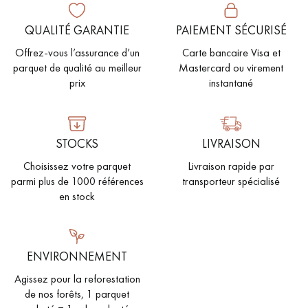
pas dans le choix et la pose de votre parquet.
QUALITÉ GARANTIE
PAIEMENT SÉCURISÉ
Offrez-vous l’assurance d’un
Carte bancaire Visa et
parquet de qualité au meilleur
Mastercard ou virement
prix
instantané
Un expert Décoplus Parquets vous appelle
STOCKS
LIVRAISON
Choisissez votre parquet
Livraison rapide par
parmi plus de 1000 références
transporteur spécialisé
en stock
Demandez un rendez-vous personnalisé
ENVIRONNEMENT
Agissez pour la reforestation
Obtenez un devis gratuit !
de nos forêts, 1 parquet