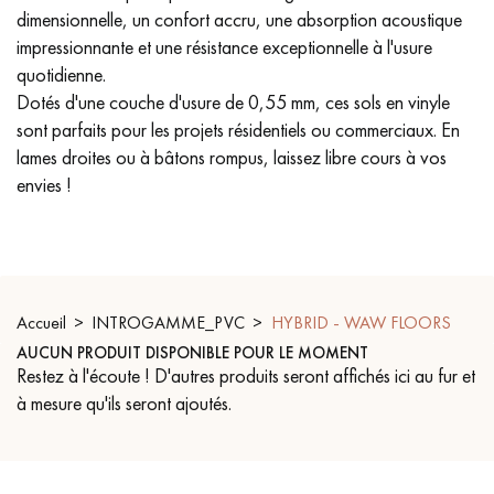
dimensionnelle, un confort accru, une absorption acoustique
PARQUET VIEILLI
PARQUET EN CHÊNE FUMÉ
impressionnante et une résistance exceptionnelle à l'usure
quotidienne.
PARQUET LAMES LARGES XXL
PARQUET EN CHÊNE
Dotés d'une couche d'usure de 0,55 mm, ces sols en vinyle
sont parfaits pour les projets résidentiels ou commerciaux. En
ACCESSOIRES PARQUET
D'INTÉRIEUR
lames droites ou à bâtons rompus, laissez libre cours à vos
envies !
Nos conseillers sont disponibles au
09-8899140
Accueil
INTROGAMME_PVC
HYBRID - WAW FLOORS
AUCUN PRODUIT DISPONIBLE POUR LE MOMENT
Restez à l'écoute ! D'autres produits seront affichés ici au fur et
à mesure qu'ils seront ajoutés.
VOUS AVEZ UN PROJET ?
Nos experts sont à votre disposition pour vous guider pas à