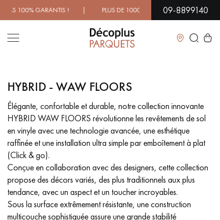
09-8899140
 100% GARANTIS ! | PLUS DE 1000 MODÈLES À DÉCOUVRIR 
Fermer
HYBRID - WAW FLOORS
LES RECHERCHES LES PLUS COURANTES
Élégante, confortable et durable, notre collection innovante
HYBRID WAW FLOORS révolutionne les revêtements de sol
PARQUET MASSIF
PARQUET CONTRECOLLÉ -
FLOTTANT
en vinyle avec une technologie avancée, une esthétique
raffinée et une installation ultra simple par emboîtement à plat
SOL PLAQUÉ BOIS VERITABLES
PARQUETS À MOTIFS
(Click & go).
TRADITIONNELS
Conçue en collaboration avec des designers, cette collection
propose des décors variés, des plus traditionnels aux plus
PARQUET EN BOIS EXOTIQUE
PARQUET VERNIS
tendance, avec un aspect et un toucher incroyables.
Sous la surface extrêmement résistante, une construction
PARQUET HUILÉ
PARQUET EN BOIS BRUT
multicouche sophistiquée assure une grande stabilité