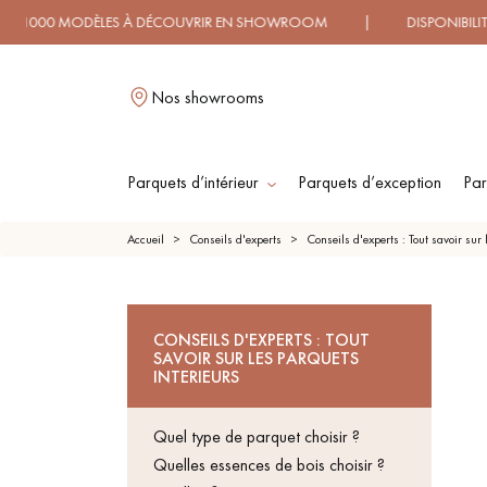
DÈLES À DÉCOUVRIR EN SHOWROOM | DISPONIBILITÉ IMMÉDI
Nos showrooms
Parquets d’intérieur
Parquets d’exception
Par
L
Accueil
Conseils d'experts
Conseils d'experts : Tout savoir sur 
PARQUET
PARQ
CONSEILS D'EXPERTS : TOUT
MASSIF
CONTREC
SAVOIR SUR LES PARQUETS
FLOTT
INTERIEURS
PARQUET HUILÉ
PARQUE
Quel type de parquet choisir ?
BOIS 
Quelles essences de bois choisir ?