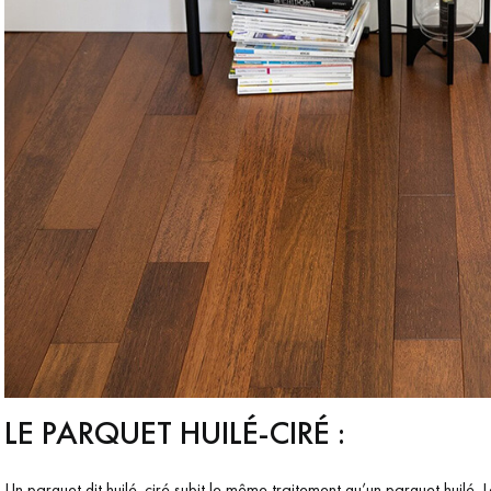
LE PARQUET HUILÉ-CIRÉ :
Un parquet dit huilé-ciré subit le même traitement qu’un parquet huilé. 