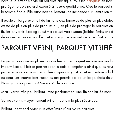
Parquet à effet de style ou parquet classique, tous les
parquets
en bois
protéger le bois naturel exposé à l’usure quotidienne. Que le parquet soit
la touche finale. Elle aura non seulement une incidence sur l’entretien m
Il existe un large éventail de finitions aux formules de plus en plus él
existe de plus en plus de produits qui, en plus de protéger le parquet 
(huiles et vernis écologiques) mais aussi votre santé (faibles émissions 
de respecter les règles d’entretien de votre parquet selon sa finition 
Nos conseillers sont disponibles au
PARQUET VERNI, PARQUET VITRIFIÉ 
09-8899140
Le vernis appliqué en plusieurs couches sur le parquet en bois encore bru
imperméable. Il laisse peu respirer le bois et empêche ainsi que les rayu
protégé, les variations de couleurs après oxydation et exposition à la 
existent. Les innovations récentes ont permis d’offrir un large choix de ve
VOUS AVEZ UN PROJET ?
Nous vous proposons 3 "niveaux" de brillance :
Mat : vernis très peu brillant, imite parfaitement une finition huilée mai
à votre disposition pour vous guider pas à pas dans le choix et la pose
Satiné : vernis moyennement brillant, de loin la plus répandue.
Brillant : permet d'obtenir un effet "miroir" sur votre parquet.