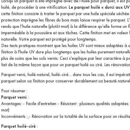
Lorsqu’un parquet a été imprégné avec de l’huile pour parquet, il est 
huilé, de procéder à une vitrification.
Le parquet huilé « durci aux UV
cette finition consiste à traiter le parquet par une huile spéciale séché
protection imprègne les fibres du bois mais laisse respirer le parquet.
L
rendu que l’huile naturelle (plutôt mat) à la différence qu’elle forme un f
imperméable à la poussière et aux tâches. Cette finition met en valeur
naturelle. Votre parquet est protégé pour longtemps.
Des tests pratiques montrent que les huiles UV sont mieux adaptées à une 
finition à l'huile UV dure plus longtemps que les huiles purement naturel
plus de soins que les sols vernis. Ceci s'explique par leur caractère à p
fait de la même façon que pour un parquet huilé ou ciré. Les rénovatio
Parquet verni, huilé naturel, huilé-ciré… dans tous les cas, il est impérat
parquet selon sa finition pour conserver durablement sa beauté naturel
Pour résumer :
Parquet verni
:
Avantages:
- Facile d'entretien - Résistant : plusieurs qualités adaptées 
mat)
Inconvénients :
- Rénovation sur la totalité de la surface pour un résul
Parquet huilé-ciré :