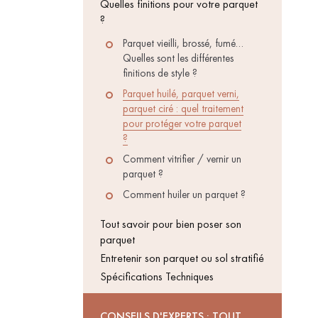
Quelles finitions pour votre parquet
?
ACCESSOIRES
PARQUET
D'INTÉRIEUR
Parquet vieilli, brossé, fumé…
Quelles sont les différentes
finitions de style ?
Parquet huilé, parquet verni,
parquet ciré : quel traitement
pour protéger votre parquet
?
Comment vitrifier / vernir un
parquet ?
Comment huiler un parquet ?
Tout savoir pour bien poser son
parquet
Entretenir son parquet ou sol stratifié
Nos experts sont 
Spécifications Techniques
CONSEILS D'EXPERTS : TOUT