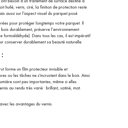
 ont besoin d’un traitement de surface destiné à
 huilé, verni, ciré, la finition de protection reste
ais aussi sur l’aspect visuel du parquet posé
aborées pour protéger longtemps votre parquet. Il
en bois durablement, préserve l’environnement
de formaldéhyde). Dans tous les cas, il est impératif
pour conserver durablement sa beauté naturelle.
:
t forme un film protecteur invisible et
res ou les tâches ne s'incrustent dans le bois. Ainsi
lumière sont peu importantes, même si elles
rnis au rendu très varié : brillant, satiné, mat.
s avec les avantages du vernis.
 de votre parquet.