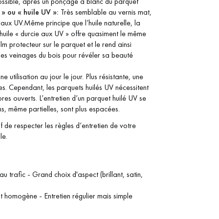
possible, après un ponçage à blanc du parquet
 » ou « huile UV »:
Très semblable au vernis mat,
e aux UV.Même principe que l’huile naturelle, la
’huile « durcie aux UV » offre quasiment le même
ilm protecteur sur le parquet et le rend ainsi
 les veinages du bois pour révéler sa beauté
utilisation au jour le jour. Plus résistante, une
les. Cependant, les parquets huilés UV nécessitent
ores ouverts. L’entretien d’un parquet huilé UV se
ns, même partielles, sont plus espacées.
if de respecter les règles d’entretien de votre
le.
au trafic - Grand choix d'aspect (brillant, satin,
tat homogène - Entretien régulier mais simple