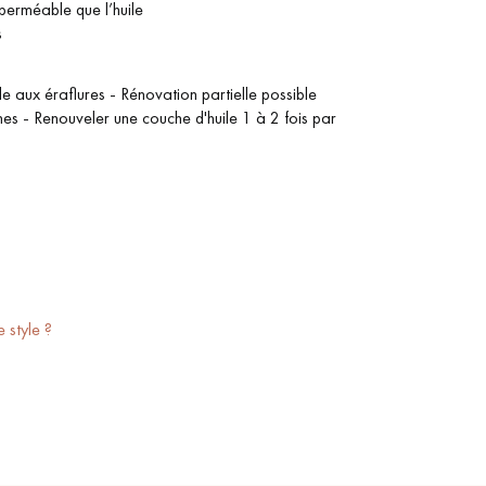
 perméable que l’huile
s
le aux éraflures - Rénovation partielle possible
hes - Renouveler une couche d'huile 1 à 2 fois par
e style ?