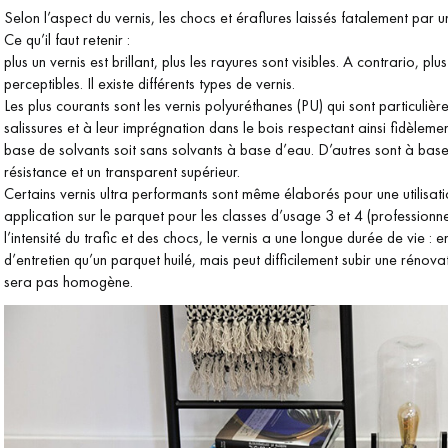
ts vous
Demandez un rendez-vous
Selon l’aspect du vernis, les chocs et éraflures laissés fatalement par un
personnalisé
Ce qu’il faut retenir :
plus un vernis est brillant, plus les rayures sont visibles. A contrario, pl
perceptibles. Il existe différents types de vernis.
Les plus courants sont les vernis polyuréthanes (PU) qui sont particulièr
salissures et à leur imprégnation dans le bois respectant ainsi fidèlement
base de solvants soit sans solvants à base d’eau. D’autres sont à base
résistance et un transparent supérieur.
Certains vernis ultra performants sont même élaborés pour une utilisati
application sur le parquet pour les classes d’usage 3 et 4 (professionnell
l’intensité du trafic et des chocs, le vernis a une longue durée de vie : 
d’entretien qu’un parquet huilé, mais peut difficilement subir une rénova
sera pas homogène.