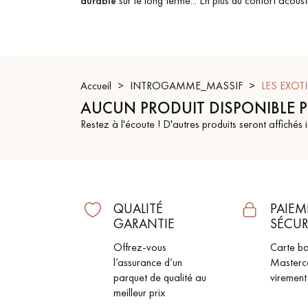
durable
sur le long terme... En plus du confort acou
ACCESSOIRES
PARQUET D'INTÉRIEUR
Accueil
INTROGAMME_MASSIF
LES EXOT
AUCUN PRODUIT DISPONIBLE 
Restez à l'écoute ! D'autres produits seront affichés i
QUALITÉ
PAIEM
GARANTIE
SÉCUR
Offrez-vous
Carte ba
Nos experts sont 
l’assurance d’un
Masterc
parquet de qualité au
virement
meilleur prix
Un expert Décoplus Parque