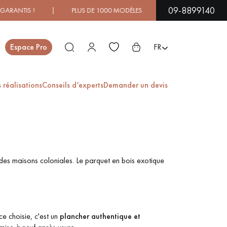
09-8899140
NTIS ! | PLUS DE 1000 MODÈLES À DÉCOUVRIR EN SHOWRO
Fermer
Espace Pro
FR
 réalisations
Conseils d’experts
Demander un devis
ES
PARQUET EN BOIS
PARQUET VERNIS
EXOTIQUE
 des maisons coloniales. Le parquet en bois exotique
PARQUET LAMES
PARQUET EN CHÊNE
LARGES XXL
e choisie, c'est un
plancher authentique et