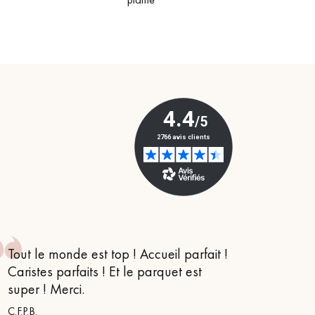
Obtenez un devis gratuit !
Tout le monde est top ! Accueil parfait !
Je suis
Caristes parfaits ! Et le parquet est
conseil
super ! Merci.
m’orien
s’appe
C.F.P.B.