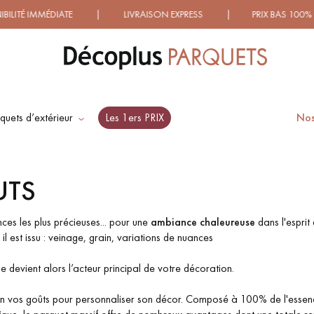
É IMMÉDIATE | LIVRAISON EXPRESS | PRIX BAS 100% GARA
quets d’extérieur
Les 1ers PRIX
Nos
ES RECHERCHES LES PLUS COURANT
UTS
SOL PLAQUÉ BOIS
PARQUETS À MOTIFS
VERITABLES
TRADITIONNELS
ces les plus précieuses... pour une
ambiance chaleureuse
dans l'esprit
 il est issu : veinage, grain, variations de nuances
e devient alors l’acteur principal de votre décoration.
PARQUET VIEILLI
PARQUET EN CHÊNE
FUMÉ
n vos goûts pour personnaliser son décor. Composé à 100% de l'essenc