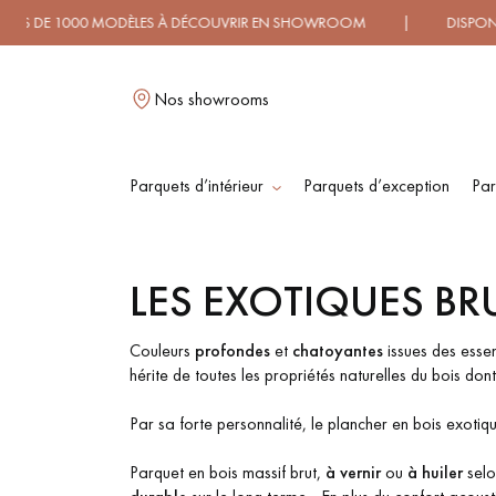
 1000 MODÈLES À DÉCOUVRIR EN SHOWROOM | DISPONIBILIT
Nos showrooms
Parquets d’intérieur
Parquets d’exception
Par
L
LES EXOTIQUES BR
PARQUET MASSIF
PARQUET
CONTRECOLLÉ -
Couleurs
profondes
et
chatoyantes
issues des essen
FLOTTANT
hérite de toutes les propriétés naturelles du bois dont
Par sa forte personnalité, le plancher en bois exotiqu
PARQUET HUILÉ
PARQUET EN BOIS
BRUT
Parquet en bois massif brut,
à vernir
ou
à huiler
selo