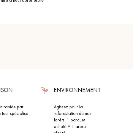
mise à neuf après usure.
AISON
ENVIRONNEMENT
on rapide par
Agissez pour la
 de votre parquet.
rteur spécialisé
reforestation de nos
forêts, 1 parquet
acheté = 1 arbre
planté