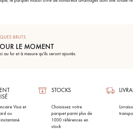
stique, le parquet massif offre de nombreux avantages dont une totale re
IQUES BRUTS
Nos conseillers sont disponibles au
POUR LE MOMENT
09-8899140
ci au fur et à mesure qu'ils seront ajoutés.
ENT
STOCKS
LIVR
VOUS AVEZ UN PROJET ?
ISÉ
ncaire Visa et
Choisissez votre
Livrais
à votre disposition pour vous guider pas à pas dans le choix et la pose
ard ou
parquet parmi plus de
transpo
 instantané
1000 références en
stock
ts vous
Demandez un rendez-vous