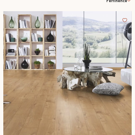
Pertinence
PARQUET VIEILLI
PARQUET EN CHÊNE FUMÉ
PARQUET LAMES LARGES XXL
PARQUET EN CHÊNE
ACCESSOIRES PARQUET
D'INTÉRIEUR
Nos conseillers sont disponibles au
09-8899140
VOUS AVEZ UN PROJET ?
Nos experts sont à votre disposition pour vous guider pas à