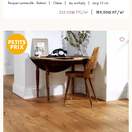
parquet contrecollé - flottant
chêne
les multiply
larg 15 cm
223,02₪ TTC/m²
189,00₪ HT/m²