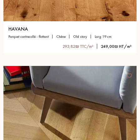
HAVANA
parquet contrecollé - flottant
chêne
old story
larg 19 cm
293,82₪ TTC/m²
249,00₪ HT/m²