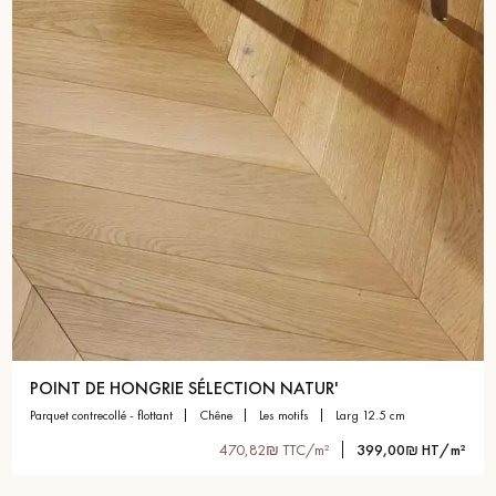
POINT DE HONGRIE SÉLECTION NATUR'
parquet contrecollé - flottant
chêne
les motifs
larg 12.5 cm
470,82₪ TTC/m²
399,00₪ HT/m²