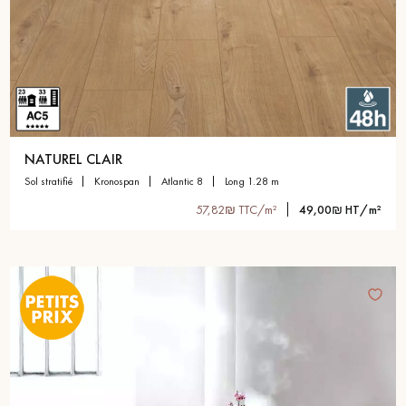
pas dans le choix et la pose de votre parquet.
Un expert Décoplus Parquets vous appelle
NATUREL CLAIR
sol stratifié
kronospan
atlantic 8
long 1.28 m
57,82₪ TTC/m²
49,00₪ HT/m²
Demandez un rendez-vous personnalisé
Obtenez un devis gratuit !