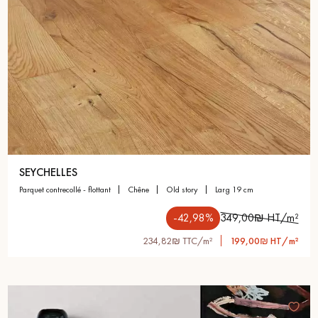
SEYCHELLES
parquet contrecollé - flottant
chêne
old story
larg 19 cm
-42,98%
349,00₪ HT/m²
234,82₪ TTC/m²
199,00₪ HT/m²