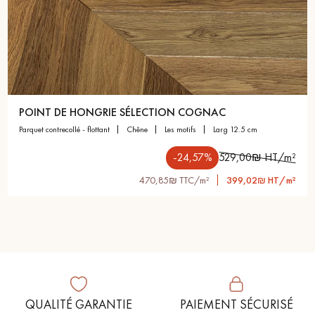
POINT DE HONGRIE SÉLECTION COGNAC
parquet contrecollé - flottant
chêne
les motifs
larg 12.5 cm
-24,57%
529,00₪ HT/m²
470,85₪ TTC/m²
399,02₪ HT/m²
QUALITÉ GARANTIE
PAIEMENT SÉCURISÉ