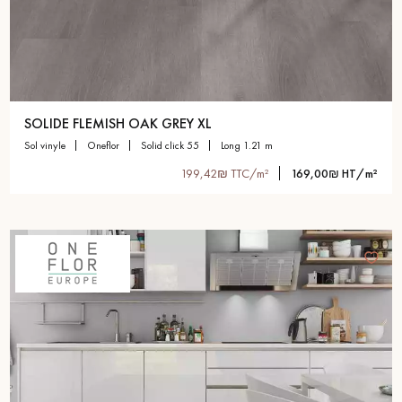
SOLIDE FLEMISH OAK GREY XL
sol vinyle
oneflor
solid click 55
long 1.21 m
199,42₪ TTC/m²
169,00₪ HT/m²