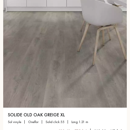
SOLIDE OLD OAK GREIGE XL
sol vinyle
oneflor
solid click 55
long 1.21 m