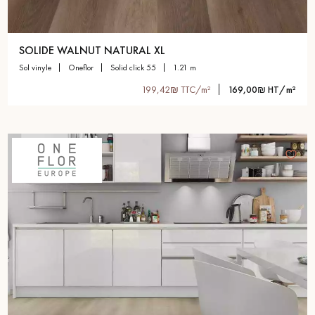
SOLIDE WALNUT NATURAL XL
sol vinyle
oneflor
solid click 55
1.21 m
199,42₪ TTC/m²
169,00₪ HT/m²