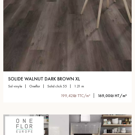
SOLIDE WALNUT DARK BROWN XL
sol vinyle
oneflor
solid click 55
1.21 m
199,42₪ TTC/m²
169,00₪ HT/m²