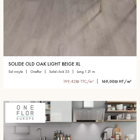
SOLIDE OLD OAK LIGHT BEIGE XL
sol vinyle
oneflor
solid click 55
long 1.21 m
199,42₪ TTC/m²
169,00₪ HT/m²