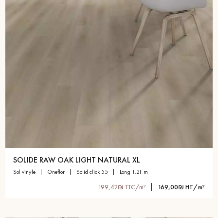
SOLIDE RAW OAK LIGHT NATURAL XL
sol vinyle
oneflor
solid click 55
long 1.21 m
199,42₪ TTC/m²
169,00₪ HT/m²