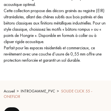
acoustique optimal.
PARQUET VIEILLI
PARQUET EN CHÊNE FUMÉ
Cette collection propose des décors grainés au registre (EIR)
ultraréalistes, allant des chênes subtils aux bois patinés et des
PARQUET LAMES LARGES XXL
PARQUET EN CHÊNE
bétons classiques aux finitions métalliques industrielles. Pour un
style classique, choisissez les motifs « bâtons rompus » ou «
ACCESSOIRES PARQUET
D'INTÉRIEUR
points de Hongrie ». Disponible en formats à coller ou à
clipser rigide acoustique.
Parfait pour les espaces résidentiels et commerciaux, ce
revêtement avec une couche d’usure de 0,55 mm offre une
Nos conseillers sont disponibles au
protection renforcée et garantit un sol durable.
09-8899140
Accueil
INTROGAMME_PVC
SOLIDE CLICK 55 -
VOUS AVEZ UN PROJET ?
ONEFLOR
Nos experts sont à votre disposition pour vous guider pas à