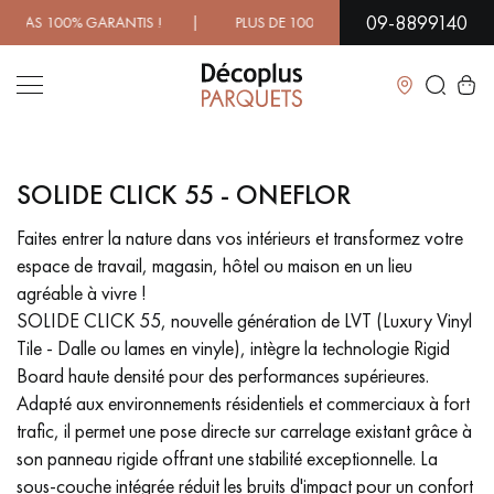
09-8899140
 GARANTIS ! | PLUS DE 1000 MODÈLES À DÉCOUVRIR EN SH
Fermer
SOLIDE CLICK 55 - ONEFLOR
LES RECHERCHES LES PLUS COURANTES
Faites entrer la nature dans vos intérieurs et transformez votre
espace de travail, magasin, hôtel ou maison en un lieu
PARQUET MASSIF
PARQUET CONTRECOLLÉ -
FLOTTANT
agréable à vivre !
SOLIDE CLICK 55, nouvelle génération de LVT (Luxury Vinyl
SOL PLAQUÉ BOIS VERITABLES
PARQUETS À MOTIFS
Tile - Dalle ou lames en vinyle), intègre la technologie Rigid
TRADITIONNELS
Board haute densité pour des performances supérieures.
Adapté aux environnements résidentiels et commerciaux à fort
PARQUET EN BOIS EXOTIQUE
PARQUET VERNIS
trafic, il permet une pose directe sur carrelage existant grâce à
son panneau rigide offrant une stabilité exceptionnelle. La
PARQUET HUILÉ
PARQUET EN BOIS BRUT
sous-couche intégrée réduit les bruits d'impact pour un confort