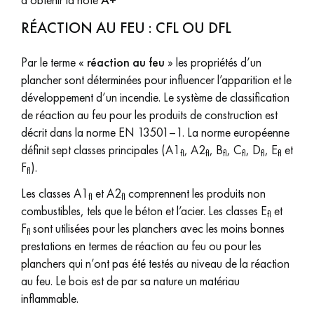
RÉACTION AU FEU : CFL OU DFL
Par le terme «
réaction au feu
» les propriétés d’un
plancher sont déterminées pour influencer l’apparition et le
développement d’un incendie. Le système de classification
de réaction au feu pour les produits de construction est
décrit dans la norme EN 13501–1. La norme européenne
définit sept classes principales (A1
, A2
, B
, C
, D
, E
et
fl
fl
fl
fl
fl
fl
F
).
fl
Les classes A1
et A2
comprennent les produits non
fl
fl
combustibles, tels que le béton et l’acier. Les classes E
et
fl
F
sont utilisées pour les planchers avec les moins bonnes
fl
prestations en termes de réaction au feu ou pour les
planchers qui n’ont pas été testés au niveau de la réaction
au feu. Le bois est de par sa nature un matériau
inflammable.