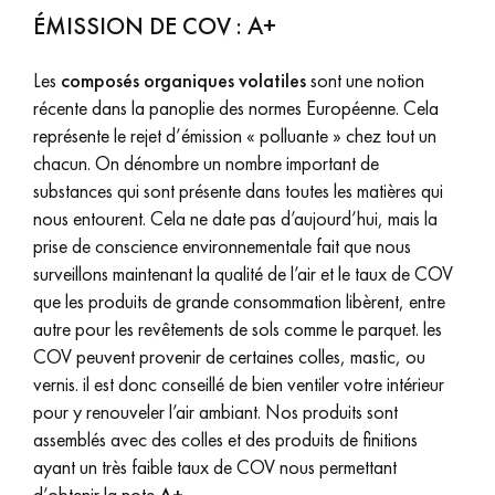
pas dans le choix et la pose de votre parquet.
ÉMISSION DE COV : A+
Les
composés organiques volatiles
sont une notion
récente dans la panoplie des normes Européenne. Cela
représente le rejet d’émission « polluante » chez tout un
chacun. On dénombre un nombre important de
Un expert Décoplus Parquets vous appelle
substances qui sont présente dans toutes les matières qui
nous entourent. Cela ne date pas d’aujourd’hui, mais la
prise de conscience environnementale fait que nous
surveillons maintenant la qualité de l’air et le taux de COV
que les produits de grande consommation libèrent, entre
Demandez un rendez-vous personnalisé
autre pour les revêtements de sols comme le parquet. les
COV peuvent provenir de certaines colles, mastic, ou
vernis. il est donc conseillé de bien ventiler votre intérieur
pour y renouveler l’air ambiant. Nos produits sont
assemblés avec des colles et des produits de finitions
ayant un très faible taux de COV nous permettant
Obtenez un devis gratuit !
d’obtenir la note
A+