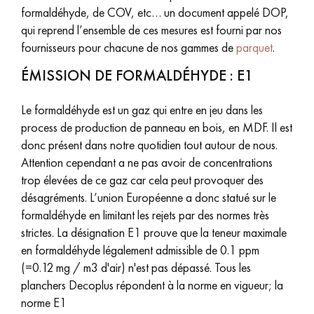
formaldéhyde, de COV, etc… un document appelé DOP,
PARQUET VIEILLI
PARQUET EN CHÊNE FUMÉ
qui reprend l’ensemble de ces mesures est fourni par nos
fournisseurs pour chacune de nos gammes de
parquet
.
PARQUET LAMES LARGES XXL
PARQUET EN CHÊNE
ÉMISSION DE FORMALDÉHYDE : E1
ACCESSOIRES PARQUET
D'INTÉRIEUR
Le formaldéhyde est un gaz qui entre en jeu dans les
process de production de panneau en bois, en MDF. Il est
donc présent dans notre quotidien tout autour de nous.
Nos conseillers sont disponibles au
Attention cependant a ne pas avoir de concentrations
09-8899140
trop élevées de ce gaz car cela peut provoquer des
désagréments. L’union Européenne a donc statué sur le
formaldéhyde en limitant les rejets par des normes très
strictes. La désignation E1 prouve que la teneur maximale
en formaldéhyde légalement admissible de 0.1 ppm
(=0.12 mg / m3 d'air) n'est pas dépassé. Tous les
VOUS AVEZ UN PROJET ?
planchers Decoplus répondent à la norme en vigueur; la
Nos experts sont à votre disposition pour vous guider pas à
norme E1