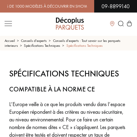
09-8899140
E 1000 MODÈLES À DÉCOUVRIR EN SHOWROOM | DISPONIBILI
Fermer
Accueil
Conseils d'experts
Conseils d'experts : Tout savoir sur les parquets
interieurs
Spécifications Techniques
Spécifications Techniques
LES RECHERCHES LES PLUS COURANTES
SPÉCIFICATIONS TECHNIQUES
PARQUET MASSIF
PARQUET CONTRECOLLÉ -
FLOTTANT
COMPATIBLE À LA NORME CE
SOL PLAQUÉ BOIS VERITABLES
PARQUETS À MOTIFS
TRADITIONNELS
L’Europe veille à ce que les produits vendu dans l’espace
Européen répondent à des critères au niveau sécuritaire,
PARQUET EN BOIS EXOTIQUE
PARQUET VERNIS
au niveau environnemental. Pour ce faire un certain
nombre de normes dites « CE » s’appliquent. Les parquets
PARQUET HUILÉ
PARQUET EN BOIS BRUT
doivent être testés et doivent respecter un taux de