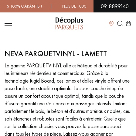
09-8899140
100% GARANTIS ! | PLUS DE 1000 MODÈLES À DÉCOUVRIR 
Fermer
NEVA PARQUETVINYL - LAMETT
LES RECHERCHES LES PLUS COURANTES
La gamme PARQUETVINYL allie esthétique et durabilité pour
les intérieurs résidentiels et commerciaux. Grâce à la
PARQUET MASSIF
PARQUET CONTRECOLLÉ -
FLOTTANT
technologie Rigid Board, ces lames et dalles vinyle offrent une
pose facile, une stabilité optimale. La sous-couche intégrée
SOL PLAQUÉ BOIS VERITABLES
PARQUETS À MOTIFS
assure un confort acoustique optimal, tandis que la couche
TRADITIONNELS
d’usure garantit une résistance aux passages intensifs. Imitant
parfaitement le bois, le béton et d’autres matériaux nobles, ces
PARQUET EN BOIS EXOTIQUE
PARQUET VERNIS
sols étanches et robustes sont faciles à entretenir. Quelle que
soit la collection choisie, vous pouvez la poser sans souci
PARQUET HUILÉ
PARQUET EN BOIS BRUT
dans tous les types de pièce. Laissez-vous gagner par