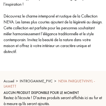
l’inspiration !
PARQUET VIEILLI
PARQUET EN CHÊNE FUMÉ
Découvrez le charme intemporel et rustique de la Collection
PARQUET LAMES LARGES XXL
PARQUET EN CHÊNE
NEVA. Les lames plus courtes ajoutent de la légèreté au design.
Cette collection est parfaite pour les personnes souhaitant
ACCESSOIRES PARQUET
D'INTÉRIEUR
mêler harmonieusement l’élégance traditionnelle et le style
contemporain. Invitez la beauté de la nature dans votre
maison et offrez à votre intérieur un caractère unique et
distinctif.
Nos conseillers sont disponibles au
09-8899140
Accueil
INTROGAMME_PVC
NEVA PARQUETVINYL -
LAMETT
VOUS AVEZ UN PROJET ?
AUCUN PRODUIT DISPONIBLE POUR LE MOMENT
Restez à l'écoute ! D'autres produits seront affichés ici au fur et
Nos experts sont à votre disposition pour vous guider pas à
à mesure qu'ils seront ajoutés.