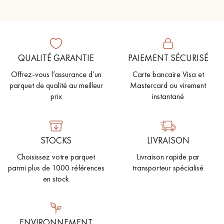
pas dans le choix et la pose de votre parquet.
QUALITÉ GARANTIE
PAIEMENT SÉCURISÉ
Offrez-vous l’assurance d’un
Carte bancaire Visa et
Un expert Décoplus Parquets vous appelle
parquet de qualité au meilleur
Mastercard ou virement
prix
instantané
STOCKS
LIVRAISON
Demandez un rendez-vous personnalisé
Choisissez votre parquet
Livraison rapide par
parmi plus de 1000 références
transporteur spécialisé
en stock
Obtenez un devis gratuit !
ENVIRONNEMENT