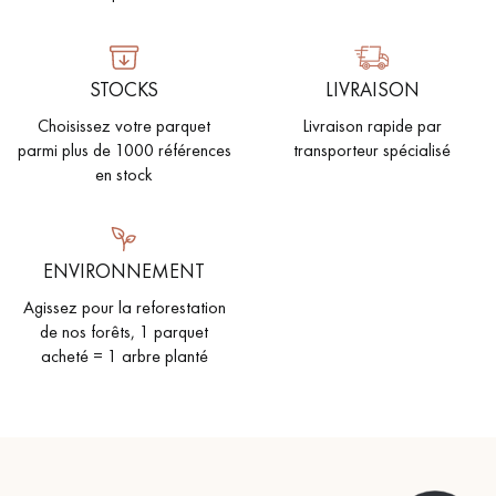
pas dans le choix et la pose de votre parquet.
STOCKS
LIVRAISON
Choisissez votre parquet
Livraison rapide par
parmi plus de 1000 références
transporteur spécialisé
Un expert Décoplus Parquets vous appelle
en stock
ENVIRONNEMENT
Agissez pour la reforestation
Demandez un rendez-vous personnalisé
de nos forêts, 1 parquet
acheté = 1 arbre planté
Obtenez un devis gratuit !