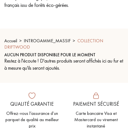
français issu de forêts éco-gérées.
PARQUET VIEILLI
PARQUET EN CHÊNE FUMÉ
PARQUET LAMES LARGES XXL
PARQUET EN CHÊNE
ACCESSOIRES PARQUET
D'INTÉRIEUR
Accueil
INTROGAMME_MASSIF
COLLECTION
DRIFTWOOD
AUCUN PRODUIT DISPONIBLE POUR LE MOMENT
Restez à l'écoute ! D'autres produits seront affichés ici au fur et
Nos conseillers sont disponibles au
à mesure qu'ils seront ajoutés.
09-8899140
QUALITÉ GARANTIE
PAIEMENT SÉCURISÉ
VOUS AVEZ UN PROJET ?
Offrez-vous l’assurance d’un
Carte bancaire Visa et
parquet de qualité au meilleur
Mastercard ou virement
Nos experts sont à votre disposition pour vous guider pas à
prix
instantané