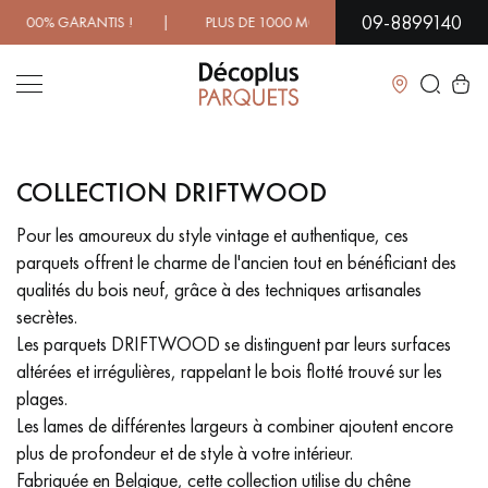
09-8899140
00% GARANTIS ! | PLUS DE 1000 MODÈLES À DÉCOUVRIR EN
Fermer
COLLECTION DRIFTWOOD
LES RECHERCHES LES PLUS COURANTES
Pour les amoureux du style vintage et authentique, ces
parquets offrent le charme de l'ancien tout en bénéficiant des
PARQUET MASSIF
PARQUET CONTRECOLLÉ -
FLOTTANT
qualités du bois neuf, grâce à des techniques artisanales
secrètes.
SOL PLAQUÉ BOIS VERITABLES
PARQUETS À MOTIFS
Les parquets DRIFTWOOD se distinguent par leurs surfaces
TRADITIONNELS
altérées et irrégulières, rappelant le bois flotté trouvé sur les
plages.
PARQUET EN BOIS EXOTIQUE
PARQUET VERNIS
Les lames de différentes largeurs à combiner ajoutent encore
plus de profondeur et de style à votre intérieur.
PARQUET HUILÉ
PARQUET EN BOIS BRUT
Fabriquée en Belgique, cette collection utilise du chêne