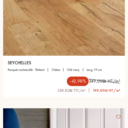
SEYCHELLES
parquet contrecollé - flottant
chêne
old story
larg 19 cm
-42,98%
349,00₪ HT/m²
234,82₪ TTC/m²
199,00₪ HT/m²