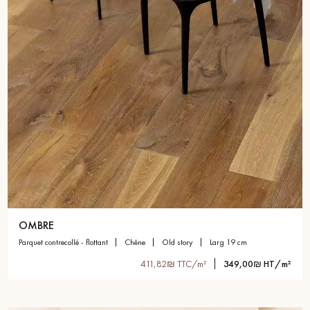
OMBRE
parquet contrecollé - flottant
chêne
old story
larg 19 cm
411,82₪ TTC/m²
349,00₪ HT/m²