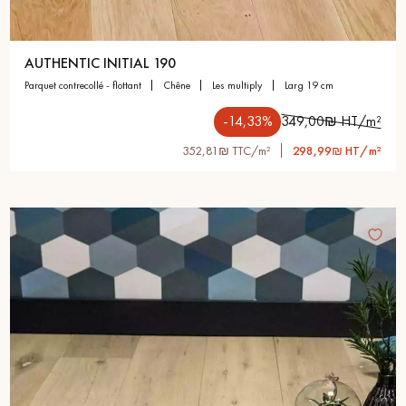
AUTHENTIC INITIAL 190
parquet contrecollé - flottant
chêne
les multiply
larg 19 cm
-14,33%
349,00₪ HT/m²
352,81₪ TTC/m²
298,99₪ HT/m²