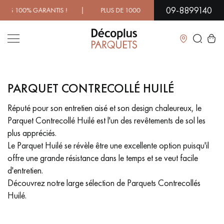
09-8899140
 DE 1000 MODÈLES À DÉCOUVRIR EN SHOWROOM | DISPONIBI
Fermer
PARQUET CONTRECOLLÉ HUILÉ
LES RECHERCHES LES PLUS COURANTES
Réputé pour son entretien aisé et son design chaleureux, le
Parquet Contrecollé Huilé est l'un des revêtements de sol les
PARQUET MASSIF
PARQUET CONTRECOLLÉ -
FLOTTANT
plus appréciés.
Le Parquet Huilé se révèle être une excellente option puisqu'il
SOL PLAQUÉ BOIS VERITABLES
PARQUETS À MOTIFS
offre une grande résistance dans le temps et se veut facile
TRADITIONNELS
d'entretien.
Découvrez notre large sélection de Parquets Contrecollés
PARQUET EN BOIS EXOTIQUE
PARQUET VERNIS
Huilé.
PARQUET HUILÉ
PARQUET EN BOIS BRUT