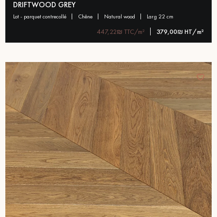
DRIFTWOOD GREY
lot - parquet contrecollé
chêne
natural wood
larg 22 cm
447,22₪ TTC/m²
379,00₪ HT/m²