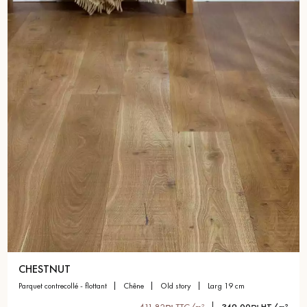
CHESTNUT
parquet contrecollé - flottant
chêne
old story
larg 19 cm
411,82₪ TTC/m²
349,00₪ HT/m²