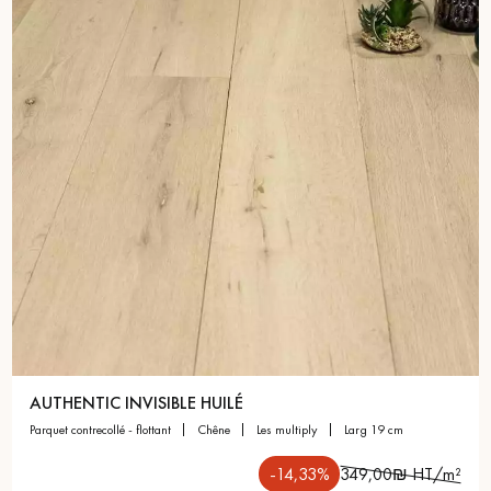
AUTHENTIC INVISIBLE HUILÉ
parquet contrecollé - flottant
chêne
les multiply
larg 19 cm
-14,33%
349,00₪ HT/m²