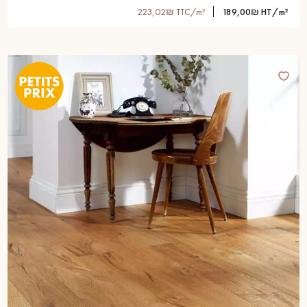
223,02₪ TTC/m²
189,00₪ HT/m²