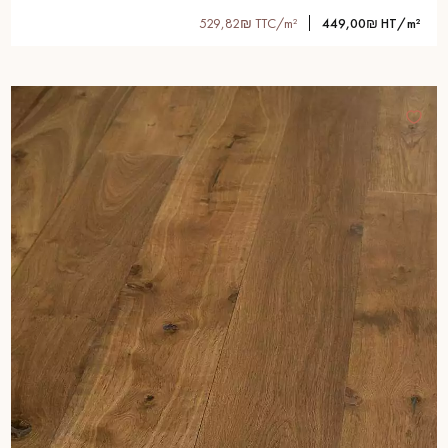
529,82₪ TTC/m²
449,00₪ HT/m²