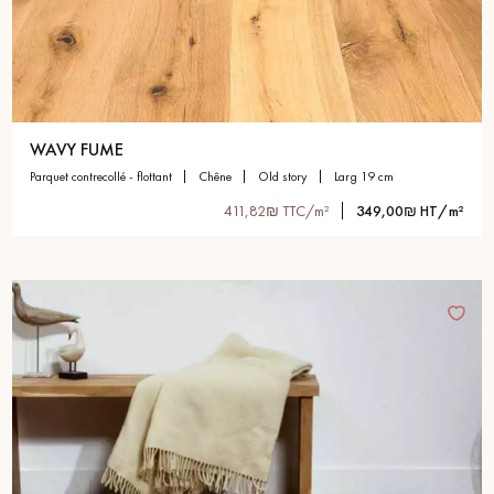
WAVY FUME
parquet contrecollé - flottant
chêne
old story
larg 19 cm
411,82₪ TTC/m²
349,00₪ HT/m²