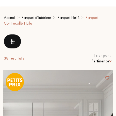
PARQUET VIEILLI
PARQUET EN CHÊNE FUMÉ
Accueil
Parquet d'Intérieur
Parquet Huilé
Parquet
PARQUET LAMES LARGES XXL
PARQUET EN CHÊNE
Contrecollé Huilé
ACCESSOIRES PARQUET
D'INTÉRIEUR
Trier par :
Nos conseillers sont disponibles au
38
résultats
Pertinence
09-8899140
VOUS AVEZ UN PROJET ?
Nos experts sont à votre disposition pour vous guider pas à