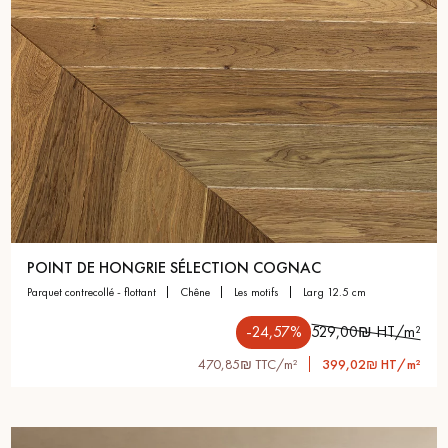
POINT DE HONGRIE SÉLECTION COGNAC
parquet contrecollé - flottant
chêne
les motifs
larg 12.5 cm
-24,57%
529,00₪ HT/m²
470,85₪ TTC/m²
399,02₪ HT/m²