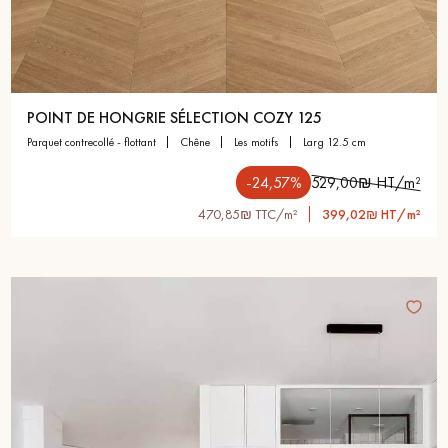
POINT DE HONGRIE SÉLECTION COZY 125
parquet contrecollé - flottant
chêne
les motifs
larg 12.5 cm
-24,57%
529,00₪ HT/m²
470,85₪ TTC/m²
399,02₪ HT/m²