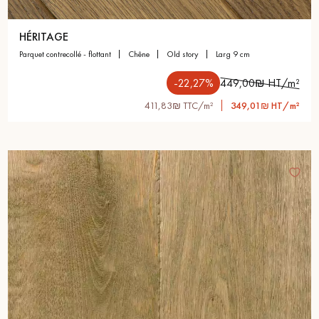
HÉRITAGE
parquet contrecollé - flottant
chêne
old story
larg 9 cm
-22,27%
449,00₪ HT/m²
411,83₪ TTC/m²
349,01₪ HT/m²