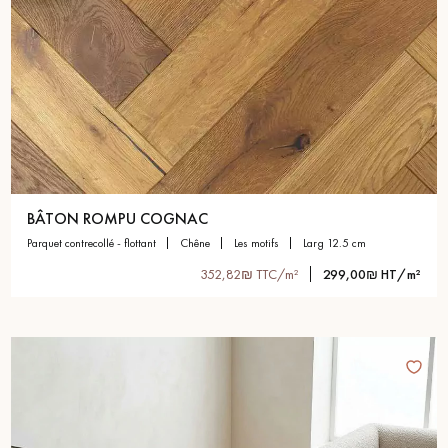
BÂTON ROMPU COGNAC
parquet contrecollé - flottant
chêne
les motifs
larg 12.5 cm
352,82₪ TTC/m²
299,00₪ HT/m²