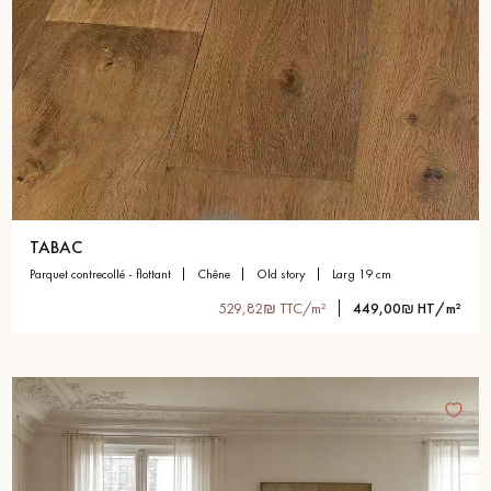
TABAC
parquet contrecollé - flottant
chêne
old story
larg 19 cm
529,82₪ TTC/m²
449,00₪ HT/m²