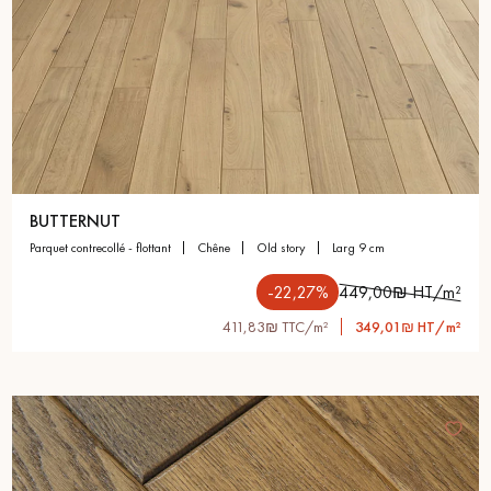
BUTTERNUT
parquet contrecollé - flottant
chêne
old story
larg 9 cm
-22,27%
449,00₪ HT/m²
411,83₪ TTC/m²
349,01₪ HT/m²