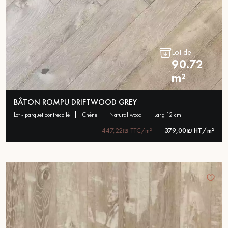
Lot de
90.72
m²
BÂTON ROMPU DRIFTWOOD GREY
lot - parquet contrecollé
chêne
natural wood
larg 12 cm
447,22₪ TTC/m²
379,00₪ HT/m²