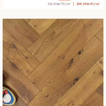
352,81₪ TTC/m²
298,99₪ HT/m²