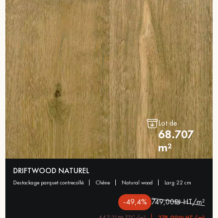
Lot de
68.707
m²
DRIFTWOOD NATUREL
destockage parquet contrecollé
chêne
natural wood
larg 22 cm
-49,4%
749,00₪ HT/m²
447,21₪ TTC/m²
378,99₪ HT/m²