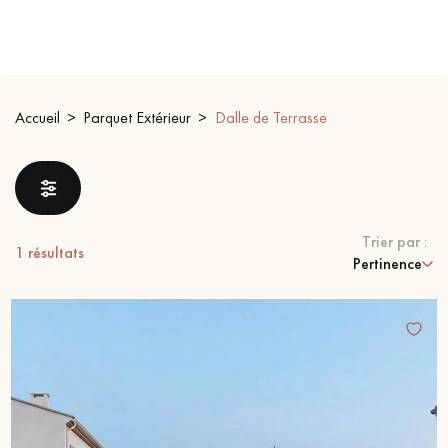
PARQUET VIEILLI
PARQUET EN CHÊNE FUMÉ
PARQUET LAMES LARGES XXL
PARQUET EN CHÊNE
Accueil
Parquet Extérieur
Dalle de Terrasse
ACCESSOIRES PARQUET
D'INTÉRIEUR
Nos conseillers sont disponibles au
Trier par :
09-8899140
1
résultats
Pertinence
VOUS AVEZ UN PROJET ?
Nos experts sont à votre disposition pour vous guider pas à