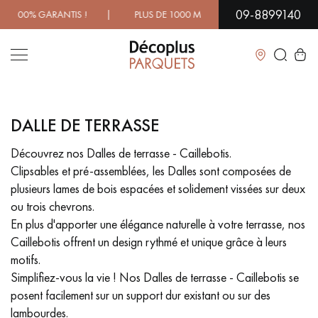
09-8899140
0% GARANTIS ! | PLUS DE 1000 MODÈLES À DÉCOUVRIR EN 
Fermer
DALLE DE TERRASSE
LES RECHERCHES LES PLUS COURANTES
Découvrez nos Dalles de terrasse - Caillebotis.
Clipsables et pré-assemblées, les Dalles sont composées de
PARQUET MASSIF
PARQUET CONTRECOLLÉ -
FLOTTANT
plusieurs lames de bois espacées et solidement vissées sur deux
ou trois chevrons.
SOL PLAQUÉ BOIS VERITABLES
PARQUETS À MOTIFS
En plus d'apporter une élégance naturelle à votre terrasse, nos
TRADITIONNELS
Caillebotis offrent un design rythmé et unique grâce à leurs
motifs.
PARQUET EN BOIS EXOTIQUE
PARQUET VERNIS
Simplifiez-vous la vie ! Nos Dalles de terrasse - Caillebotis se
posent facilement sur un support dur existant ou sur des
PARQUET HUILÉ
PARQUET EN BOIS BRUT
lambourdes.