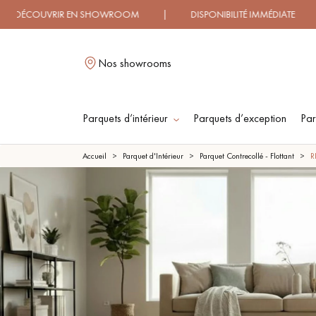
IR EN SHOWROOM | DISPONIBILITÉ IMMÉDIATE | LIVRAISON
Nos showrooms
Parquets d’intérieur
Parquets d’exception
Par
L
Accueil
Parquet d'Intérieur
Parquet Contrecollé - Flottant
R
PARQUET MASSIF
PARQUET
CONTRECOLLÉ -
FLOTTANT
PARQUET HUILÉ
PARQUET EN BOIS
BRUT