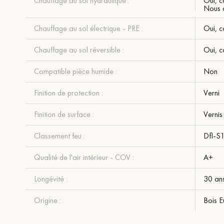
Chauffage au sol hydraulique :
Oui, c
Nous c
Chauffage au sol électrique - PRE :
Oui, c
Chauffage au sol réversible :
Oui, c
Compatible pièce humide :
Non
Finition de protection :
Verni
Finition de surface :
Vernis
Classement feu :
Dfl-S
Qualité de l'air intérieur - COV :
A+
Longévité :
30 an
Origine :
Bois 