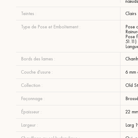
nœuds 
Teintes :
Clairs
Type de Pose et Emboîtement :
Pose c
Rainur
Pose f
51.11)
Langue
Bords des lames :
Chanfr
Couche d'usure :
6 mm 
Collection :
Old S
Façonnage :
Bross
Épaisseur :
22 m
Largeur :
Larg 