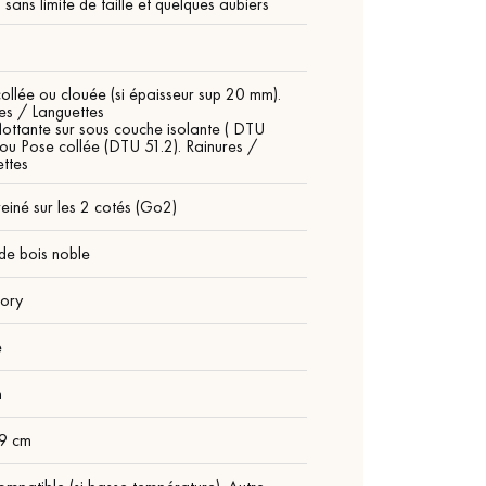
sans limite de taille et quelques aubiers
ollée ou clouée (si épaisseur sup 20 mm).
es / Languettes
lottante sur sous couche isolante ( DTU
 ou Pose collée (DTU 51.2). Rainures /
ttes
einé sur les 2 cotés (Go2)
de bois noble
tory
é
m
19 cm