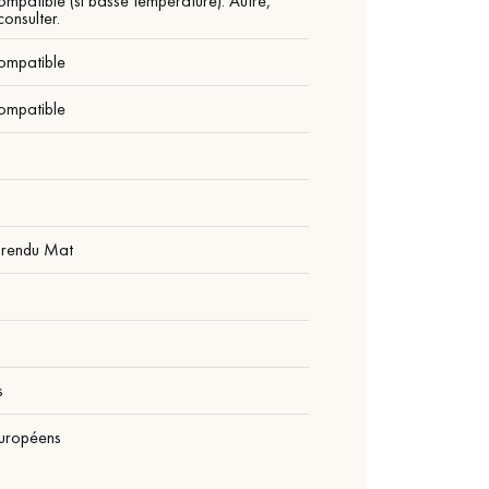
ompatible (si basse température). Autre,
onsulter.
ompatible
ompatible
 rendu Mat
1
s
Européens