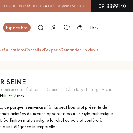
09-8899140
ODÈLES À DÉCOUVRIR EN SHOWROOM | DISPONIBILITÉ IMMÉD
Fermer
Espace Pro
FR
 réalisations
Conseils d’experts
Demander un devis
ES
ER SEINE
PARQUET EN BOIS
PARQUET VERNIS
 contrecollé - flottant
chêne
old story
larg 19 cm
EXOTIQUE
0H
En Stock
x, ce parquet semi-massif à l’aspect bois brut présente de
lames animées de nœuds apparents pour un style authentique
PARQUET LAMES
PARQUET EN CHÊNE
t. Sa finition mate souligne le relief du bois et confère à
LARGES XXL
ble une élégance intemporelle.