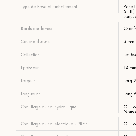
Type de Pose et Emboîtement :
Pose f
51.11)
Langue
Bords des lames :
Chanfr
Couche d'usure :
3 mm 
Collection :
Les Mo
Épaisseur :
14 m
Largeur :
Larg 
Longueur :
Long 
Chauffage au sol hydraulique :
Oui, c
Nous c
Chauffage au sol électrique - PRE :
Oui, c