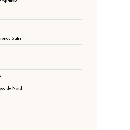
ompatible
 rendu Satin
1
s
que du Nord