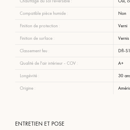
Chauffage au sol réversible :
Oui, c
Compatible pièce humide :
Non
Finition de protection :
Verni
Finition de surface :
Vernis
Classement feu :
Dfl-S
Qualité de l'air intérieur - COV :
A+
Longévité :
30 an
Origine :
Améri
ENTRETIEN ET POSE