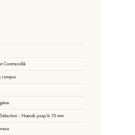
t Contrecollé
s rompus
r
gène
 Sélection - Nœuds jusqu'à 10 mm
ureux