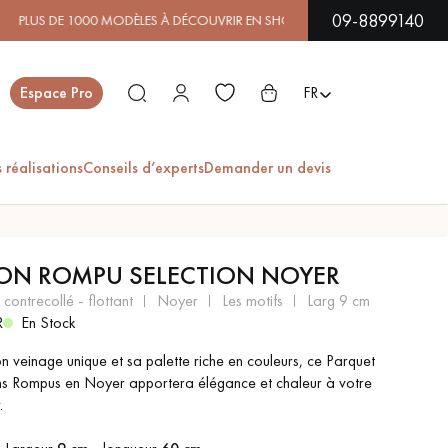
09-8899140
00 MODÈLES À DÉCOUVRIR EN SHOWROOM | DISPONIBILITÉ I
Fermer
Espace Pro
FR
 réalisations
Conseils d’experts
Demander un devis
ES
ON ROMPU SELECTION NOYER
PARQUET EN BOIS
PARQUET VERNIS
 contrecollé - flottant
noyer
les motifs
larg 9 cm
EXOTIQUE
R
En Stock
n veinage unique et sa palette riche en couleurs, ce Parquet
s Rompus en Noyer apportera élégance et chaleur à votre
PARQUET LAMES
PARQUET EN CHÊNE
.
LARGES XXL