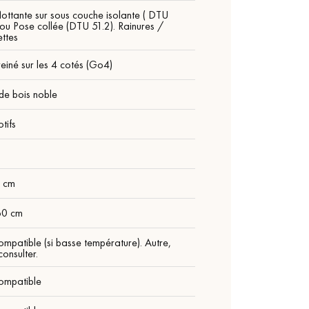
lottante sur sous couche isolante ( DTU
 ou Pose collée (DTU 51.2). Rainures /
ttes
einé sur les 4 cotés (Go4)
de bois noble
tifs
m
9 cm
60 cm
ompatible (si basse température). Autre,
onsulter.
ompatible