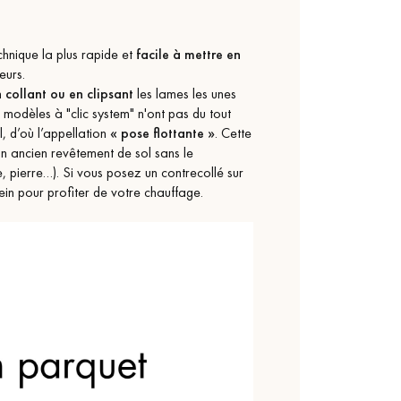
chnique la plus rapide et
facile à mettre en
eurs.
n
collant ou en clipsant
les lames les unes
s modèles à "clic system" n'ont pas du tout
l, d’où l’appellation
« pose flottante »
. Cette
n ancien revêtement de sol sans le
, pierre…). Si vous posez un contrecollé sur
lein pour profiter de votre chauffage.