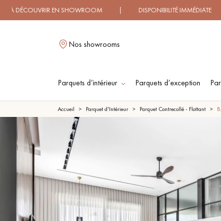
OUVRIR EN SHOWROOM | DISPONIBILITÉ IMMÉDIATE | LIVRA
Nos showrooms
Parquets d’intérieur
Parquets d’exception
Par
L
Accueil
Parquet d'Intérieur
Parquet Contrecollé - Flottant
B
PARQUET MASSIF
PARQUET
CONTRECOLLÉ -
FLOTTANT
PARQUET HUILÉ
PARQUET EN BOIS
BRUT