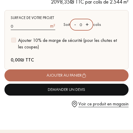
pas dans le choix et la pose de votre parquet.
2098,35₪ TTC par colis de 2.544 m²
- Brossé, Chanfreins des 4 côtés
- Choix Sélection - rendu homogène, rares nœuds < 10 mm et
traces d'aubiers
SURFACE DE VOTRE PROJET
-
+
Soit
colis
m²
- Disponible dans d'autres formats
Ajouter 10% de marge de sécurité (pour les chutes et
Un expert Décoplus Parquets vous appelle
les coupes)
0,00
₪ TTC
AJOUTER AU PANIER
Demandez un rendez-vous personnalisé
DEMANDER UN DEVIS
Voir ce produit en magasin
Obtenez un devis gratuit !