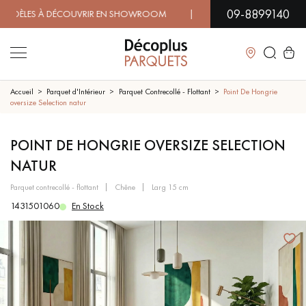
09-8899140
ES À DÉCOUVRIR EN SHOWROOM | DISPONIBILITÉ IMMÉDIAT
Fermer
Accueil
Parquet d'Intérieur
Parquet Contrecollé - Flottant
Point De Hongrie
oversize Selection natur
LES RECHERCHES LES PLUS COURANTES
POINT DE HONGRIE OVERSIZE SELECTION
NATUR
PARQUET MASSIF
PARQUET CONTRECOLLÉ -
FLOTTANT
parquet contrecollé - flottant
chêne
larg 15 cm
1431501060
En Stock
SOL PLAQUÉ BOIS VERITABLES
PARQUETS À MOTIFS
TRADITIONNELS
PARQUET EN BOIS EXOTIQUE
PARQUET VERNIS
PARQUET HUILÉ
PARQUET EN BOIS BRUT