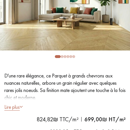
PARQUET VIEILLI
PARQUET EN CHÊNE FUMÉ
PARQUET LAMES LARGES XXL
PARQUET EN CHÊNE
ACCESSOIRES PARQUET
D'INTÉRIEUR
Nos conseillers sont disponibles au
09-8899140
D'une rare élégance, ce Parquet à grands chevrons aux
nuances naturelles, arbore un grain régulier avec quelques
rares jolis noeuds. Sa finition mate ajoutent une touche à la fois
chic et moderne.
Lire plus
- Lames Largeur oversize 15 cm - Grande longueur 1m
VOUS AVEZ UN PROJET ?
824,82₪ TTC/m²
699,00
₪ HT/m²
- Ouverture à 45°
Nos experts sont à votre disposition pour vous guider pas à
- Vernis naturel brossé