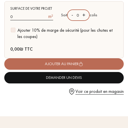
pas dans le choix et la pose de votre parquet.
traces d'aubiers
- Disponible dans d'autres formats
SURFACE DE VOTRE PROJET
-
+
Soit
colis
m²
Ajouter 10% de marge de sécurité (pour les chutes et
les coupes)
Un expert Décoplus Parquets vous appelle
0,00
₪ TTC
AJOUTER AU PANIER
DEMANDER UN DEVIS
Demandez un rendez-vous personnalisé
Voir ce produit en magasin
Obtenez un devis gratuit !