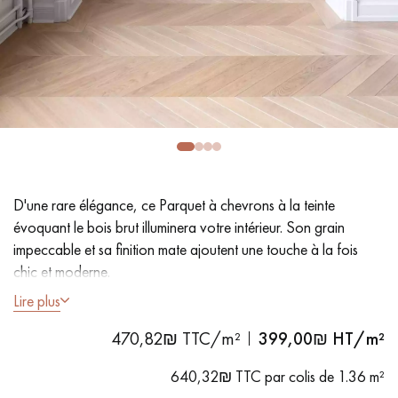
PARQUET VIEILLI
PARQUET EN CHÊNE FUMÉ
PARQUET LAMES LARGES XXL
PARQUET EN CHÊNE
ACCESSOIRES PARQUET
D'INTÉRIEUR
Nos conseillers sont disponibles au
D'une rare élégance, ce Parquet à chevrons à la teinte
09-8899140
évoquant le bois brut illuminera votre intérieur. Son grain
impeccable et sa finition mate ajoutent une touche à la fois
chic et moderne.
Lire plus
- Lames Largeur généreuse 12,5 cm
470,82₪ TTC/m²
399,00
₪ HT/m²
- Vernis invisible mat
VOUS AVEZ UN PROJET ?
- Brossé, Chanfreins des 4 côtés
640,32₪ TTC par colis de 1.36 m²
Nos experts sont à votre disposition pour vous guider pas à
- Choix Sélection - rendu homogène, rares nœuds < 10 mm et