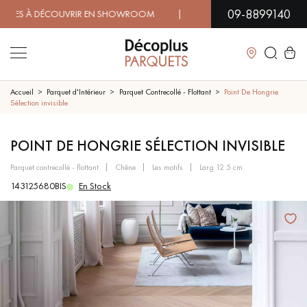
09-8899140
 À DÉCOUVRIR EN SHOWROOM | DISPONIBILITÉ IMMÉDIATE |
Fermer
Accueil
Parquet d'Intérieur
Parquet Contrecollé - Flottant
Point De Hongrie
Sélection invisible
LES RECHERCHES LES PLUS COURANTES
POINT DE HONGRIE SÉLECTION INVISIBLE
parquet contrecollé - flottant
chêne
les motifs
larg 12.5 cm
PARQUET MASSIF
PARQUET CONTRECOLLÉ -
FLOTTANT
143125680BIS
En Stock
SOL PLAQUÉ BOIS VERITABLES
PARQUETS À MOTIFS
TRADITIONNELS
PARQUET EN BOIS EXOTIQUE
PARQUET VERNIS
PARQUET HUILÉ
PARQUET EN BOIS BRUT