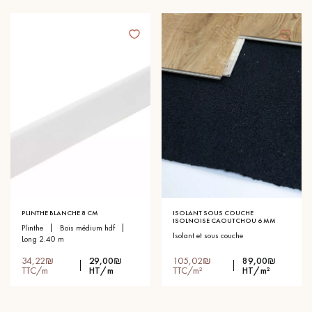
PLINTHE BLANCHE 8 CM
ISOLANT SOUS COUCHE
ISOLNOISE CAOUTCHOU 6 MM
plinthe
bois médium hdf
isolant et sous couche
long 2.40 m
34,22₪
29,00₪
105,02₪
89,00₪
TTC/m
HT/m
TTC/m²
HT/m²