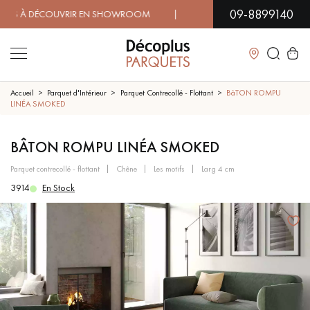
09-8899140
À DÉCOUVRIR EN SHOWROOM | DISPONIBILITÉ IMMÉDIATE | 
Fermer
Accueil
Parquet d'Intérieur
Parquet Contrecollé - Flottant
BâTON ROMPU
LINÉA SMOKED
LES RECHERCHES LES PLUS COURANTES
BÂTON ROMPU LINÉA SMOKED
parquet contrecollé - flottant
chêne
les motifs
larg 4 cm
PARQUET MASSIF
PARQUET CONTRECOLLÉ -
FLOTTANT
3914
En Stock
SOL PLAQUÉ BOIS VERITABLES
PARQUETS À MOTIFS
TRADITIONNELS
PARQUET EN BOIS EXOTIQUE
PARQUET VERNIS
PARQUET HUILÉ
PARQUET EN BOIS BRUT