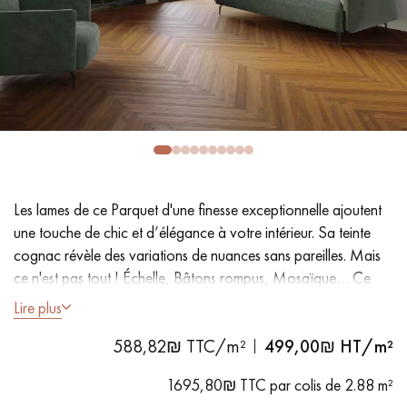
PARQUET VIEILLI
PARQUET EN CHÊNE FUMÉ
PARQUET LAMES LARGES XXL
PARQUET EN CHÊNE
ACCESSOIRES PARQUET
D'INTÉRIEUR
Nos conseillers sont disponibles au
Les lames de ce Parquet d'une finesse exceptionnelle ajoutent
09-8899140
une touche de chic et d’élégance à votre intérieur. Sa teinte
cognac révèle des variations de nuances sans pareilles. Mais
ce n'est pas tout ! Échelle, Bâtons rompus, Mosaïque… Ce
parquet offre une polyvalence remarquable avec ses poses
Lire plus
variées. Exprimez votre créativité !
588,82₪ TTC/m²
499,00
₪ HT/m²
VOUS AVEZ UN PROJET ?
- Lames Largeur XS 4 cm
1695,80₪ TTC par colis de 2.88 m²
Nos experts sont à votre disposition pour vous guider pas à
- Fumé, Vernis invisible mat