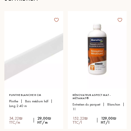
PLINTHE BLANCHE 8 CM
RÉNOVATEUR ASPECT MAT -
MÉTAMAT®
plinthe
bois médium hdf
entretien du parquet
blanchon
long 2.40 m
1l
34,22₪
29,00₪
152,22₪
129,00₪
TTC/m
HT/m
TTC/l
HT/l