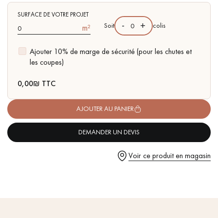
pas dans le choix et la pose de votre parquet.
- Chanfreins des 4 côtés
- Choix Bohème - petits nœuds fermés, sans aubier
SURFACE DE VOTRE PROJET
-
+
Soit
colis
m²
Ajouter 10% de marge de sécurité (pour les chutes et
les coupes)
Un expert Décoplus Parquets vous appelle
0,00
₪ TTC
AJOUTER AU PANIER
DEMANDER UN DEVIS
Demandez un rendez-vous personnalisé
Voir ce produit en magasin
Obtenez un devis gratuit !