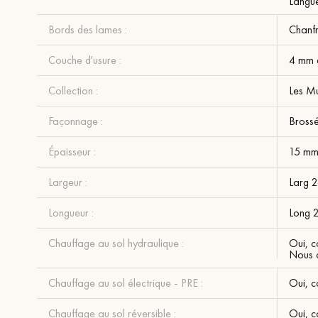
Langue
Bords des lames :
Chanfr
Couche d'usure :
4 mm 
Collection :
Les Mu
Façonnage :
Bross
Épaisseur :
15 m
Largeur :
Larg 
Longueur :
Long 
Chauffage au sol hydraulique :
Oui, c
Nous c
Chauffage au sol électrique - PRE :
Oui, c
Chauffage au sol réversible :
Oui, c