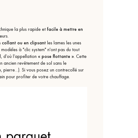
chnique la plus rapide et
facile à mettre en
eurs.
n
collant ou en clipsant
les lames les unes
s modèles à "clic system" n'ont pas du tout
l, d’où l’appellation
« pose flottante »
. Cette
n ancien revêtement de sol sans le
, pierre…). Si vous posez un contrecollé sur
lein pour profiter de votre chauffage.