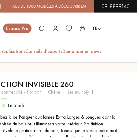
09-8899140
1000 MODÈLES À DÉCOUVRIR EN SHOWROOM | DISPONIBILITÉ
Fermer
Espace Pro
FR
 réalisations
Conseils d’experts
Demander un devis
ES
ECTION INVISIBLE 260
PARQUET EN BOIS
PARQUET VERNIS
 contrecollé - flottant
chêne
les multiply
EXOTIQUE
6 cm
L
En Stock
ez à ce Parquet aux lames Extra Larges & Longues dont la
PARQUET LAMES
PARQUET EN CHÊNE
nspirée du bois brut illuminera votre intérieur. Sa finition
LARGES XXL
révèle le grain naturel du bois, tandis que le vernis extra mat