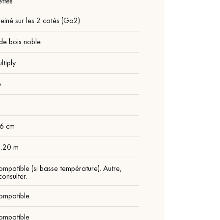
ttes
einé sur les 2 cotés (Go2)
de bois noble
ltiply
é
m
26 cm
2.20 m
ompatible (si basse température). Autre,
onsulter.
ompatible
ompatible