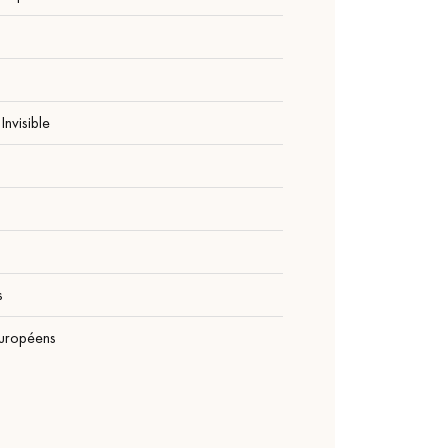
Invisible
1
s
Européens