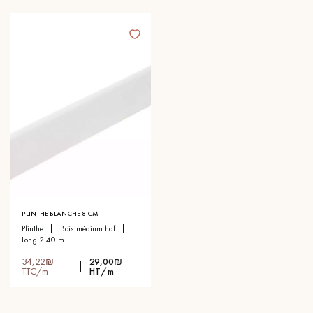
PLINTHE BLANCHE 8 CM
plinthe
bois médium hdf
long 2.40 m
34,22₪
29,00₪
TTC/m
HT/m