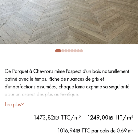
PARQUET VIEILLI
PARQUET EN CHÊNE FUMÉ
PARQUET LAMES LARGES XXL
PARQUET EN CHÊNE
ACCESSOIRES PARQUET
D'INTÉRIEUR
Nos conseillers sont disponibles au
Ce Parquet à Chevrons mime l'aspect d'un bois naturellement
09-8899140
patiné avec le temps. Riche de nuances de gris et
d'imperfections assumées, chaque lame exprime sa singularité
pour un aspect des plus authentique.
Lire plus
- Lames Largeur 10 cm
1473,82₪ TTC/m²
1249,00
₪ HT/m²
- Épaisseur 20 mm pose flottante, collée ou clouée sur
VOUS AVEZ UN PROJET ?
lambourdes
1016,94₪ TTC par colis de 0.69 m²
Nos experts sont à votre disposition pour vous guider pas à
- Vielli par oxydation, Vernis mat à base d'eau