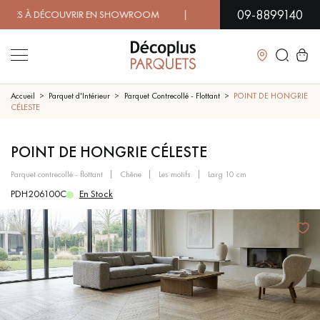
09-8899140
 À DÉCOUVRIR EN SHOWROOM | DISPONIBILITÉ IMMÉDIATE |
Fermer
Accueil
Parquet d'Intérieur
Parquet Contrecollé - Flottant
POINT DE HONGRIE
CÉLESTE
LES RECHERCHES LES PLUS COURANTES
POINT DE HONGRIE CÉLESTE
parquet contrecollé - flottant
chêne
les motifs
larg 10 cm
PARQUET MASSIF
PARQUET CONTRECOLLÉ -
FLOTTANT
PDH206100C
En Stock
SOL PLAQUÉ BOIS VERITABLES
PARQUETS À MOTIFS
TRADITIONNELS
PARQUET EN BOIS EXOTIQUE
PARQUET VERNIS
PARQUET HUILÉ
PARQUET EN BOIS BRUT