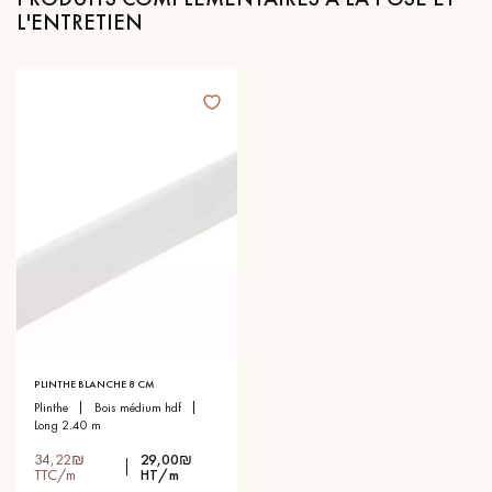
L'ENTRETIEN
PLINTHE BLANCHE 8 CM
plinthe
bois médium hdf
long 2.40 m
34,22₪
29,00₪
TTC/m
HT/m