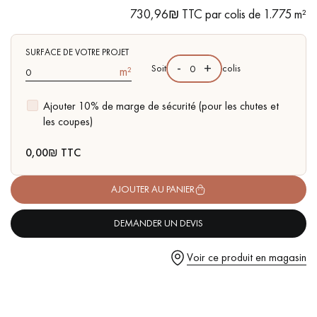
pas dans le choix et la pose de votre parquet.
traces d'aubiers
730,96₪ TTC par colis de 1.775 m²
SURFACE DE VOTRE PROJET
-
+
Soit
colis
m²
Ajouter 10% de marge de sécurité (pour les chutes et
Un expert Décoplus Parquets vous appelle
les coupes)
0,00
₪ TTC
AJOUTER AU PANIER
Demandez un rendez-vous personnalisé
DEMANDER UN DEVIS
Voir ce produit en magasin
Obtenez un devis gratuit !