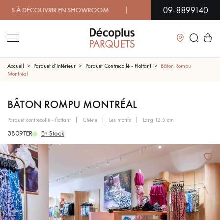
09-8899140
 À DÉCOUVRIR EN SHOWROOM | DISPONIBILITÉ IMMÉDIATE |
Fermer
Accueil
Parquet d'Intérieur
Parquet Contrecollé - Flottant
Bâton Rompu
Montréal
LES RECHERCHES LES PLUS COURANTES
BÂTON ROMPU MONTRÉAL
parquet contrecollé - flottant
chêne
les motifs
larg 12.5 cm
PARQUET MASSIF
PARQUET CONTRECOLLÉ -
FLOTTANT
3809TER
En Stock
SOL PLAQUÉ BOIS VERITABLES
PARQUETS À MOTIFS
TRADITIONNELS
PARQUET EN BOIS EXOTIQUE
PARQUET VERNIS
PARQUET HUILÉ
PARQUET EN BOIS BRUT