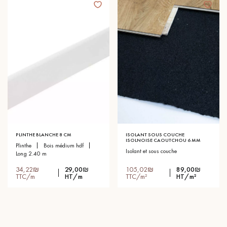
PLINTHE BLANCHE 8 CM
ISOLANT SOUS COUCHE
ISOLNOISE CAOUTCHOU 6 MM
plinthe
bois médium hdf
isolant et sous couche
long 2.40 m
34,22₪
29,00₪
105,02₪
89,00₪
TTC/m
HT/m
TTC/m²
HT/m²