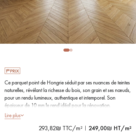
PARQUET VIEILLI
PARQUET EN CHÊNE FUMÉ
PARQUET LAMES LARGES XXL
PARQUET EN CHÊNE
ACCESSOIRES PARQUET
D'INTÉRIEUR
Nos conseillers sont disponibles au
09-8899140
Ce parquet point de Hongrie séduit par ses nuances de teintes
naturelles, révélant la richesse du bois, son grain et ses nœuds,
pour un rendu lumineux, authentique et intemporel. Son
épaisseur de 10 mm le rend idéal pour la rénovation.
Lire plus
VOUS AVEZ UN PROJET ?
- Lames Largeur 9 cm
293,82₪ TTC/m²
249,00
₪ HT/m²
- Épaisseur 10 mm dont 3 mm de bois noble
Nos experts sont à votre disposition pour vous guider pas à
- Brossé, Vernis extra mat