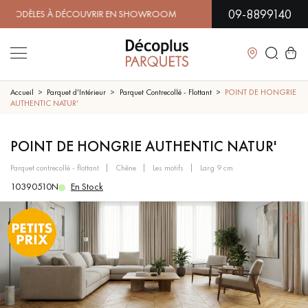
09-8899140
ÈLES À DÉCOUVRIR EN SHOWROOM | DISPONIBILITÉ IMMÉDIA
Fermer
Accueil
Parquet d'Intérieur
Parquet Contrecollé - Flottant
POINT DE HONGRIE
AUTHENTIC NATUR'
LES RECHERCHES LES PLUS COURANTES
POINT DE HONGRIE AUTHENTIC NATUR'
parquet contrecollé - flottant
chêne
les motifs
larg 9 cm
PARQUET MASSIF
PARQUET CONTRECOLLÉ -
FLOTTANT
10390510N
En Stock
SOL PLAQUÉ BOIS VERITABLES
PARQUETS À MOTIFS
TRADITIONNELS
PARQUET EN BOIS EXOTIQUE
PARQUET VERNIS
PARQUET HUILÉ
PARQUET EN BOIS BRUT