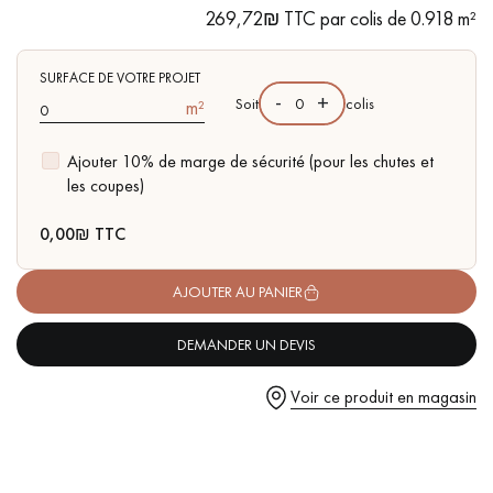
pas dans le choix et la pose de votre parquet.
269,72₪ TTC par colis de 0.918 m²
- Brossé, Chanfreins travaillés et arrondis des 4 côtés
- Choix Authentic - nœuds, gerces, fissures colmatées, aubiers
SURFACE DE VOTRE PROJET
-
+
Soit
colis
m²
Ajouter 10% de marge de sécurité (pour les chutes et
Un expert Décoplus Parquets vous appelle
les coupes)
0,00
₪ TTC
AJOUTER AU PANIER
Demandez un rendez-vous personnalisé
DEMANDER UN DEVIS
Voir ce produit en magasin
Obtenez un devis gratuit !