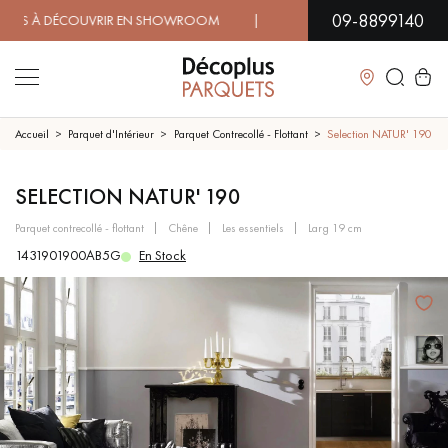
09-8899140
À DÉCOUVRIR EN SHOWROOM | DISPONIBILITÉ IMMÉDIATE | 
Fermer
Accueil
Parquet d'Intérieur
Parquet Contrecollé - Flottant
Selection NATUR' 190
LES RECHERCHES LES PLUS COURANTES
SELECTION NATUR' 190
parquet contrecollé - flottant
chêne
les essentiels
larg 19 cm
PARQUET MASSIF
PARQUET CONTRECOLLÉ -
1431901900AB5G
En Stock
FLOTTANT
SOL PLAQUÉ BOIS VERITABLES
PARQUETS À MOTIFS
TRADITIONNELS
PARQUET EN BOIS EXOTIQUE
PARQUET VERNIS
PARQUET HUILÉ
PARQUET EN BOIS BRUT