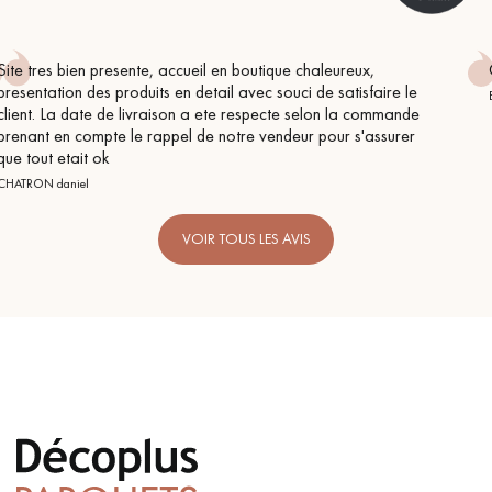
x,
Conseil parfait, échanges fluides. Je recommande to
sfaire le
BEILE FRANCK
 commande
'assurer
VOIR TOUS LES AVIS