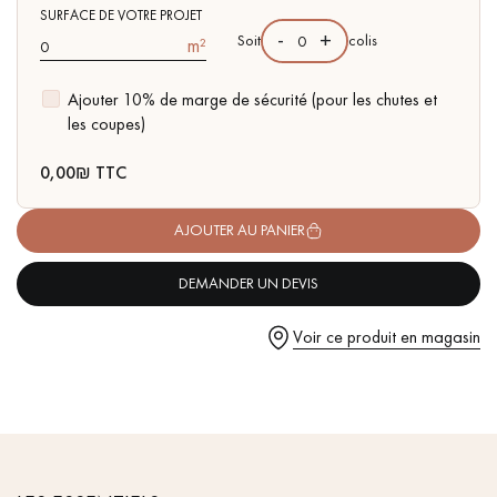
pas dans le choix et la pose de votre parquet.
- Disponible dans d'autres formats
SURFACE DE VOTRE PROJET
-
+
Soit
colis
m²
Ajouter 10% de marge de sécurité (pour les chutes et
les coupes)
Un expert Décoplus Parquets vous appelle
0,00
₪ TTC
AJOUTER AU PANIER
DEMANDER UN DEVIS
Demandez un rendez-vous personnalisé
Voir ce produit en magasin
Obtenez un devis gratuit !