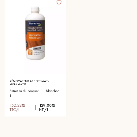
RÉNOVATEUR ASPECT MAT -
MÉTAMAT®
entretien du parquet
blanchon
1l
152,22₪
129,00₪
TTC/l
HT/l