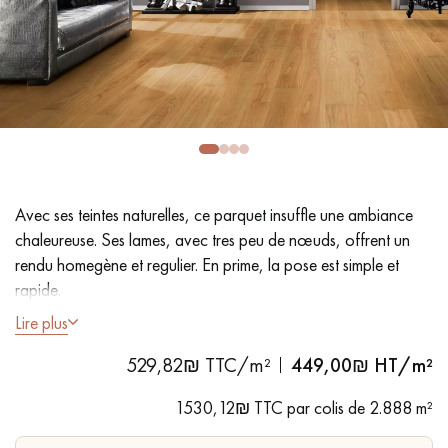
PARQUET VIEILLI
PARQUET EN CHÊNE FUMÉ
PARQUET LAMES LARGES XXL
PARQUET EN CHÊNE
ACCESSOIRES PARQUET
D'INTÉRIEUR
Avec ses teintes naturelles, ce parquet insuffle une ambiance
Nos conseillers sont disponibles au
chaleureuse. Ses lames, avec tres peu de nœuds, offrent un
09-8899140
rendu homegène et regulier. En prime, la pose est simple et
rapide.
Lire plus
- Larmes largeur XL 19 cm
529,82₪ TTC/m²
449,00
₪ HT/m²
- Vernis extra mat
VOUS AVEZ UN PROJET ?
- Brossé, Chanfreins des 4 côtés
1530,12₪ TTC par colis de 2.888 m²
- Choix Sélection - très peu de nœuds
Nos experts sont à votre disposition pour vous guider pas à
- Pose facile - Clic système 5G - sans colle