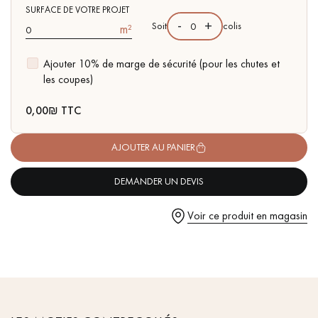
pas dans le choix et la pose de votre parquet.
SURFACE DE VOTRE PROJET
-
+
Soit
colis
m²
Ajouter 10% de marge de sécurité (pour les chutes et
les coupes)
Un expert Décoplus Parquets vous appelle
0,00
₪ TTC
AJOUTER AU PANIER
DEMANDER UN DEVIS
Demandez un rendez-vous personnalisé
Voir ce produit en magasin
Obtenez un devis gratuit !