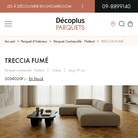
09-8899140
S À DÉCOUVRIR EN SHOWROOM | DISPONIBILITÉ IMMÉDIATE 
Fermer
Accueil
Parquet d'Intérieur
Parquet Contrecollé - Flottant
TRECCIA FUMÉ
LES RECHERCHES LES PLUS COURANTES
TRECCIA FUMÉ
parquet contrecollé - flottant
chêne
larg 19 cm
PARQUET MASSIF
PARQUET CONTRECOLLÉ -
2024020F
En Stock
FLOTTANT
SOL PLAQUÉ BOIS VERITABLES
PARQUETS À MOTIFS
TRADITIONNELS
PARQUET EN BOIS EXOTIQUE
PARQUET VERNIS
PARQUET HUILÉ
PARQUET EN BOIS BRUT