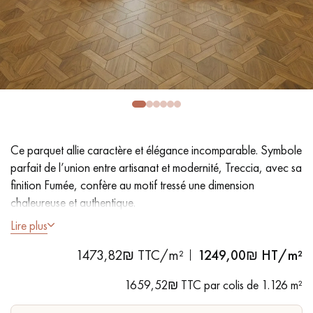
PARQUET VIEILLI
PARQUET EN CHÊNE FUMÉ
PARQUET LAMES LARGES XXL
PARQUET EN CHÊNE
ACCESSOIRES PARQUET
D'INTÉRIEUR
Ce parquet allie caractère et élégance incomparable. Symbole
Nos conseillers sont disponibles au
parfait de l’union entre artisanat et modernité, Treccia, avec sa
09-8899140
finition Fumée, confère au motif tressé une dimension
chaleureuse et authentique.
Lire plus
- Fumé, Vernis mat
1473,82₪ TTC/m²
1249,00
₪ HT/m²
- Légèrement brossé, Chanfreins des 4 côtés
VOUS AVEZ UN PROJET ?
- Choix Sélection - rendu homogène, rares nœuds < 10 mm et
1659,52₪ TTC par colis de 1.126 m²
traces d'aubiers
Nos experts sont à votre disposition pour vous guider pas à