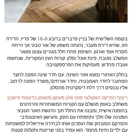
בקומה השלישית של בניין פרברים ברובע ה-10 של פריז, הדירה
הזו, שהיא דירת מעבר, נהנתה משפע של אור טבעי אך הייתה
חסרת אופי וארגון. השיפוץ פתח חלל מגורים עצום ומואר
המשלב מטבח, פינת אוכל וסלון. קורות העץ המקוריות, שנחשפו
ועובדו מחדש, מעמיקות את הפרספקטיבה.
בחלק האחורי נמצא אזור השינה, עם חדר שינה הפונה לחצר
המחובר לחדר האמבטיה, וחדר אורחים/משרד הפונה לרחוב,
אליו נכנסים דרך דלת דיסקרטית מהסלון.
ריצוף הפרקט האקולוגי מעץ אלון מעושן ומשומן בדוגמת פישבון
משתלב באופן מושלם עם הקורות המשוחזרות והרהיטים
בהזמנה אישית, ומבנה את החלל תוך הדגשת האור הטבעי.
הפטינה שלו תלך ותתפתח עם הזמן, והעישון האינטנסיבי
והמרקם המובהק שלו הופכים אותו לבחירה אידיאלית למשפחות
עם ילדים וחיות מחמד. הוא עמיד בפני שריטות ותקלות קטנות