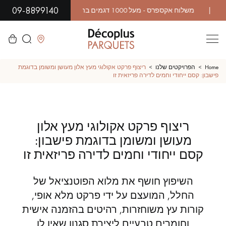
09-8899140
לסגור
Home
הפרויקטים שלנו
ריצוף פרקט אקולוגי מעץ אלון מעושן ומשומן בדוגמת
פישבון: קסם ייחודי וחמים לדירה פריזאית זו
LES RECHERCHES LES PLUS COURANTES
ריצוף פרקט אקולוגי מעץ אלון
פרקט גושני
פרקט רב שכבתי
מעושן ומשומן בדוגמת פישבון:
WOOD VENEER FLOORING
פרקט עם דפוס
קסם ייחודי וחמים לדירה פריזאית זו
פרקט עץ אקזוטי
פרקט לכה
השיפוץ חושף את מלוא הפוטנציאל של
החלל, המועצם על ידי פרקט מלא אופי,
פרקט גימור שמן
פרקט גולמי
קורות עץ משוחזרות, רהיטים בהזמנה אישית
וחומרים טבעיים ליצירת סגנון שאין לו
פרקט מיושן
פרקט עץ אלון מעושן