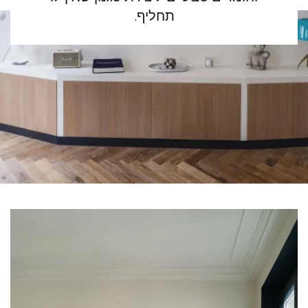
תחליף.
פרקט לוחות רחבים
פרקט עץ אלון
אביזרי לפרקט
Our advisors are available at
09-8899140
X
?יש לכם פרויקט חדש
המומחים שלנו עומדים לרשותכם כדי להדריך אותכם
שלב אחר שלב בבחירה ובהתקנה של הפרקט שלכם.