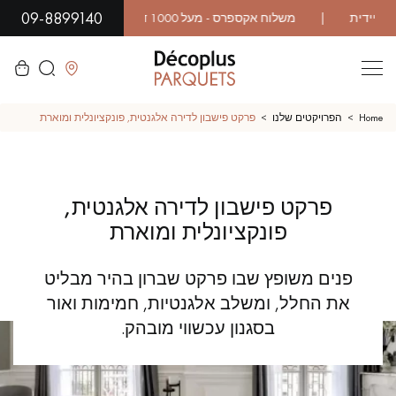
09-8899140
לסגור
Home
הפרויקטים שלנו
פרקט פישבון לדירה אלגנטית, פונקציונלית ומוארת
LES RECHERCHES LES PLUS COURANTES
פרקט פישבון לדירה אלגנטית,
פרקט גושני
פרקט רב שכבתי
פונקציונלית ומוארת
WOOD VENEER FLOORING
פרקט עם דפוס
פנים משופץ שבו פרקט שברון בהיר מבליט
את החלל, ומשלב אלגנטיות, חמימות ואור
פרקט עץ אקזוטי
פרקט לכה
בסגנון עכשווי מובהק.
פרקט גימור שמן
פרקט גולמי
פרקט מיושן
פרקט עץ אלון מעושן