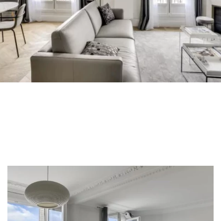
פרקט לוחות רחבים
פרקט עץ אלון
אביזרי לפרקט
Our advisors are available at
09-8899140
x
?יש לכם פרויקט חדש
המומחים שלנו עומדים לרשותכם כדי להדריך אותכם
שלב אחר שלב בבחירה ובהתקנה של הפרקט שלכם.