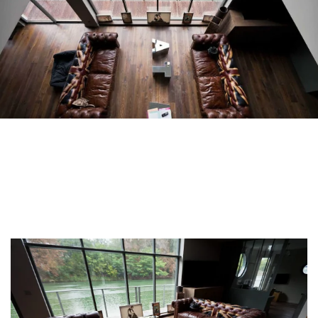
פרקט לוחות רחבים
פרקט עץ אלון
אביזרי לפרקט
Our advisors are available at
09-8899140
x
?יש לכם פרויקט חדש
המומחים שלנו עומדים לרשותכם כדי להדריך אותכם
שלב אחר שלב בבחירה ובהתקנה של הפרקט שלכם.