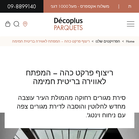
09-8899140
לסגור
Home
הפרויקטים שלנו
ריצוף פרקט כהה – המפתח לאווירה בריטית חמימה
LES RECHERCHES LES PLUS COURANTES
ריצוף פרקט כהה – המפתח
פרקט גושני
פרקט רב שכבתי
לאווירה בריטית חמימה
WOOD VENEER FLOORING
פרקט עם דפוס
סירת מגורים רחוקה מהמולת העיר עוצבה
מחדש לחלוטין והוסבה לדירת מגורים צפה
פרקט עץ אקזוטי
פרקט לכה
'.
עם ניחוח וינטג
פרקט גימור שמן
פרקט גולמי
פרקט מיושן
פרקט עץ אלון מעושן