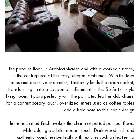
קבל שיחה חוזרת מיועץ של דקופלוס פרקטים.
The parquet floor, in Arabica shades and with a worked surface,
is the centrepiece of this cosy, elegant ambience. With its deep
קבעו פגישה מותאמת אישית.
tones and assertive character, it instantly lends the room cachet,
transforming it into a cocoon of refinement. In this So British-style
living room, it pairs perfectly with the patinated leather club chairs.
For a contemporary touch, oversized letters used as coffee tables
add a bold note to this iconic design.
קבלו הצעת מחיר בחינם!
The handcrafted finish evokes the charm of period parquet floors
while adding a subtle modern touch. Dark wood, rich and
authentic, combines perfectly with textures such as leather to