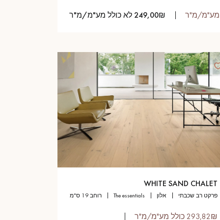
249,00₪ לא כולל מע"מ/מ"ר
WHITE SAND CHALET
פרקט רב שכבתי
אלון
the essentials
רוחב 19 ס"מ
293,82₪ כולל מע"מ/מ"ר