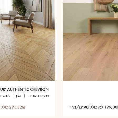
UR' AUTHENTIC CHEVRON
פרקט רב שכבתי
אלון
les motifs
19 לא כולל מע"מ/מ"ר
293,82₪ כולל מע"מ/מ"ר