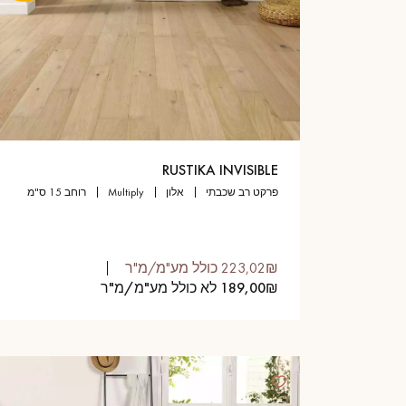
RUSTIKA INVISIBLE
פרקט רב שכבתי
אלון
multiply
רוחב 15 ס"מ
223,02₪ כולל מע"מ/מ"ר
189,00₪ לא כולל מע"מ/מ"ר