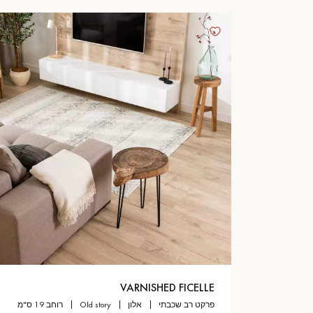
VARNISHED FICELLE
פרקט רב שכבתי
אלון
old story
רוחב 19 ס"מ