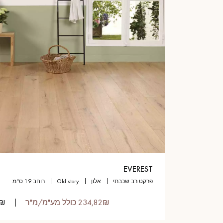
EVEREST
פרקט רב שכבתי
אלון
old story
רוחב 19 ס"מ
234,82₪ כולל מע"מ/מ"ר
9,00₪