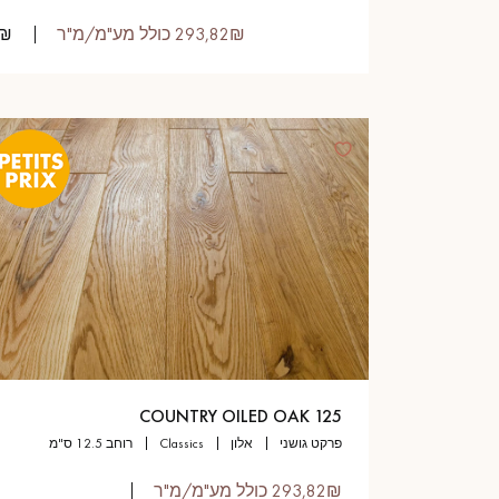
293,82₪ כולל מע"מ/מ"ר
9,00₪
125 COUNTRY OILED OAK
פרקט גושני
אלון
classics
רוחב 12.5 ס"מ
293,82₪ כולל מע"מ/מ"ר