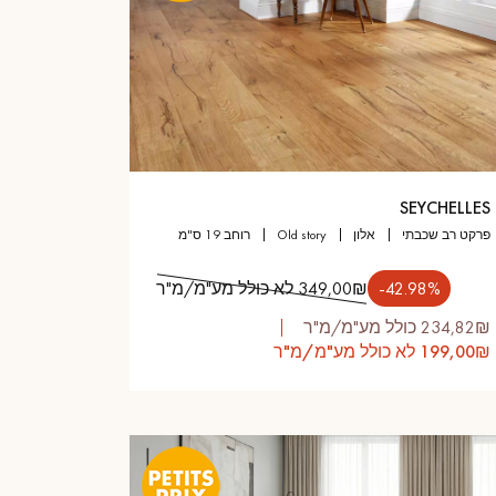
SEYCHELLES
פרקט רב שכבתי
אלון
old story
רוחב 19 ס"מ
‎-42.98%
349,00₪ לא כולל מע"מ/מ"ר
234,82₪ כולל מע"מ/מ"ר
199,00₪ לא כולל מע"מ/מ"ר