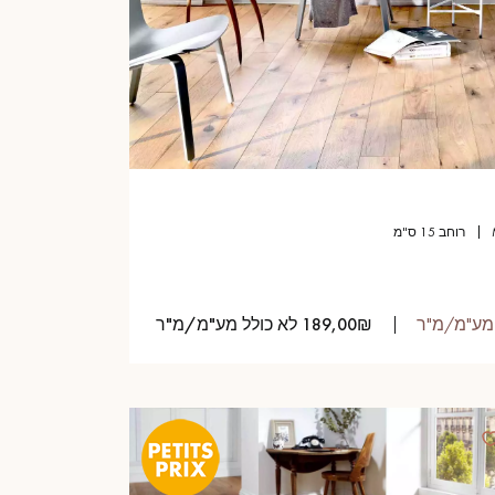
רוחב 15 ס"מ
189,00₪ לא כולל מע"מ/מ"ר