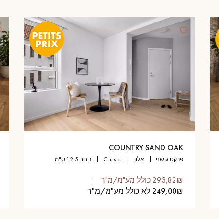
COUNTRY SAND OAK
פרקט גושני
אלון
classics
רוחב 12.5 ס"מ
293,82₪ כולל מע"מ/מ"ר
249,00₪ לא כולל מע"מ/מ"ר