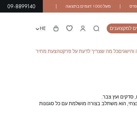
09-8899140
ם למקצוענים
HE
והישגים
כל מה שצריך לדעת על פרקט
הצעת מחיר
L
פרקט עץ אקזוטי
פרקט לכה
 סדקים ועץ צבר.
 ונצחי, הוא משתלב בצורה מושלמת עם כל סגנונות
פרקט לוחות רחבים
פרקט עץ אלון