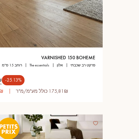
VARNISHED 150 BOHEME
פרקט רב שכבתי
אלון
the essentials
רוחב 15 ס"מ
‎-25.13%
00₪
175,81₪ כולל מע"מ/מ"ר
8,99₪