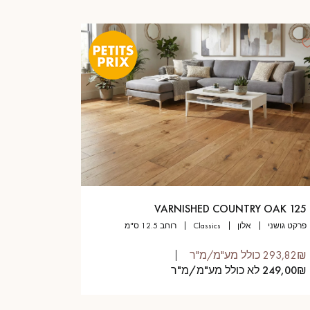
VARNISHED COUNTRY OAK 125
פרקט גושני
אלון
classics
רוחב 12.5 ס"מ
293,82₪ כולל מע"מ/מ"ר
249,00₪ לא כולל מע"מ/מ"ר