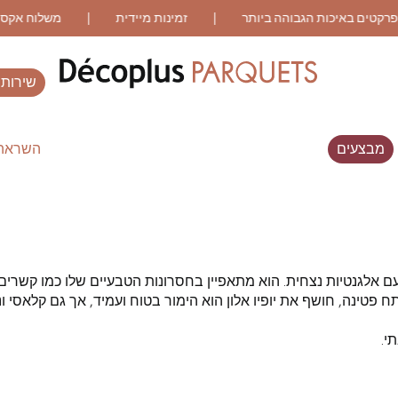
שירותי
מבצעים
השראה 
ES RECHERCHES LES PLUS COURANT
WOOD VENEER
פרקט עם דפוס
FLOORING
ם אלגנטיות נצחית. הוא מתאפיין בחסרונות הטבעיים שלו כמו קשרים,
תח פטינה, חושף את יופיו אלון הוא הימור בטוח ועמיד, אך גם קלאסי
פרקט מיושן
פרקט עץ אלון מעושן
י.