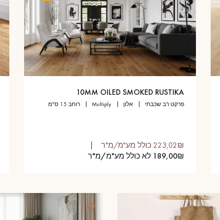
10MM OILED SMOKED RUSTIKA
פרקט רב שכבתי
אלון
multiply
רוחב 15 ס"מ
223,02₪ כולל מע"מ/מ"ר
189,00₪ לא כולל מע"מ/מ"ר