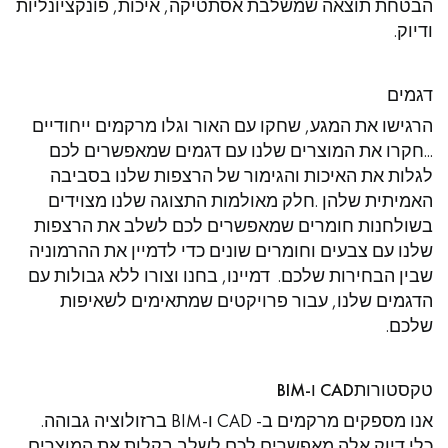
הבטחת תוצאה שמשלבת אסתטיקה, איכות, פונקציונליות
ודיוק.
דגמים
קבל שיחה חוזרת מיועץ של דקופלוס פרקטים.
הרגישו את המגע, שחקו עם האור וגלו מרקמים ייחודיים
...חקרו את המוצרים שלנו עם דגמים שמאפשרים לכם
לגלות את האיכות והגימור של הרצפות שלנו בסביבה
האמיתית שלהן .חלק מאולמות התצוגה שלנו מצוידים
בשולחנות חומרים שמאפשרים לכם לשלב את הרצפות
שלנו עם צבעים וחומרים שונים כדי לדמיין את ההרמוניה
קבעו פגישה מותאמת אישית.
שבין הבחירות שלכם. דמיינו, בחנו וצורו ללא גבולות עם
הדגמים שלנו, עבור פרויקטים שמתאימים לשאיפות
שלכם.
קבלו הצעת מחיר בחינם!
טקסטורותCAD ו-BIM
אנו מספקים מרקמים ב- CAD ו-BIM ברזולוציה גבוהה.
כלי דיוק אלה מאפשרים לכם לשלב בקלות את המוצרים