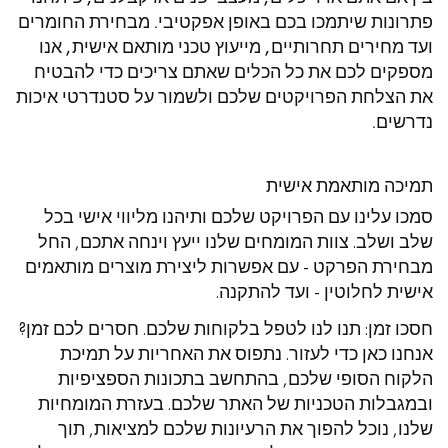
פתרונות שיתמכו בכם באופן אפקטיבי. מבחירת החומרים
ועד מחירים תחרותיים, מייעוץ טכני מותאם אישית, אנו
פרקט לוחות רחבים
פרקט עץ אלון
מספקים לכם את כל הכלים שאתם צריכים כדי להבטיח
את הצלחת הפרויקטים שלכם ולשמור על סטנדרטי איכות
אביזרי לפרקט
נדרשים.
Our advisors are available at
תמיכה מותאמת אישית
09-8899140
סמכו עלינו עם הפרויקט שלכם ותיהנו מליווי אישי בכל
שלב ושלב. צוות המומחים שלנו ייעץ וינחה אתכם, החל
מבחירת הפרקט - עם אפשרות ליצירת מוצרים מותאמים
אישית לחלוטין - ועד להתקנה.
חסכו זמן: תנו לנו לטפל בלקוחות שלכם. חסרים לכם זמן?
?יש לכם פרויקט חדש
אנחנו כאן כדי לעזור. נתפוס את האחריות על תמיכת
הלקוח הסופי שלכם, בהתחשב בתכונות הספציפיות
המומחים שלנו עומדים לרשותכם כדי להדריך אותכם
ובמגבלות הטכניות של האתר שלכם. בעזרת המומחיות
שלב אחר שלב בבחירה ובהתקנה של הפרקט שלכם.
שלנו, נוכל להפוך את הרעיונות שלכם למציאות, תוך