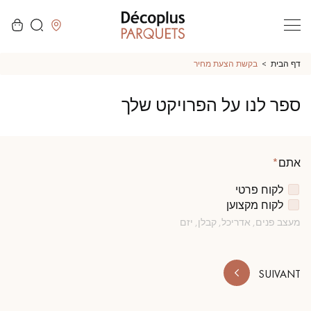
לסגור
דף הבית
בקשת הצעת מחיר
ספר לנו על הפרויקט שלך
LES RECHERCHES LES PLUS COURANTES
אתם
פרקט גושני
פרקט רב שכבתי
לקוח פרטי
לקוח מקצוען
WOOD VENEER FLOORING
פרקט עם דפוס
מעצב פנים, אדריכל, קבלן, יזם
פרקט עץ אקזוטי
פרקט לכה
SUIVANT
פרקט גימור שמן
פרקט גולמי
פרקט מיושן
פרקט עץ אלון מעושן