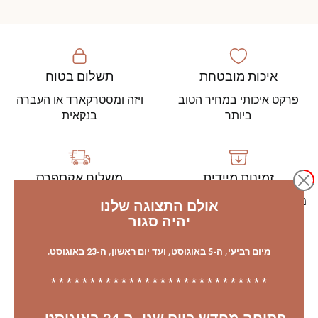
פרקט לוחות רחבים
פרקט עץ אלון
אביזרי לפרקט
איכות מובטחת
תשלום בטוח
פרקט איכותי במחיר הטוב
ויזה ומסטרקארד או העברה
ביותר
בנקאית
Our advisors are available at
09-8899140
זמינות מיידית
משלוח אקספרס
מעלה מ-1000 דגמים במלאי,
משלוח אקספרס משלוח על
אולם התצוגה שלנו
המבחר הגדול ביותר
ידי מוביל מיוחד
יהיה סגור
בפרקטים בארץ
מיום רביעי, ה-5 באוגוסט, ועד יום ראשון, ה-23 באוגוסט.
****************************
אחריות סביבתית
עזרו לייעור מחדש של יערות