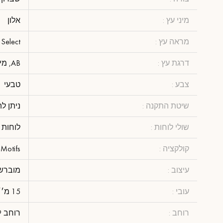
מיני עץ :
אלון
מראה עץ :
ade Select
דרגת עץ :
AB, מיומן עניים עד 10מ׳׳מ
צבע :
טבעי
שיטת התקנה :
ניתן ל
שולי לוחות :
לוחות עם 
קולקציה :
 Motifs
עיצוב :
מוברש
עובי :
15 מ׳׳מ
רוחב :
רוחב 9 ס"מ