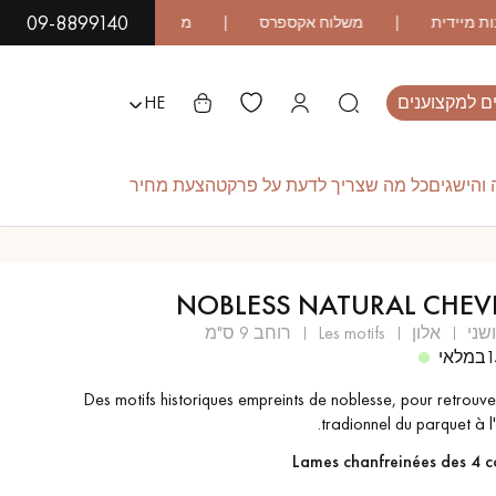
09-8899140
ם למקצוענים
HE
והישגים
כל מה שצריך לדעת על פרקט
הצעת מחיר
L
NOBLESS NATURAL CHE
פרקט עץ אקזוטי
פרקט לכה
שני
אלון
les motifs
רוחב 9 ס"מ
1
במלאי
Des motifs historiques empreints de noblesse, pour retrouver
פרקט לוחות רחבים
פרקט עץ אלון
tradionnel du parquet à l'
Lames chanfreinées des 4 c