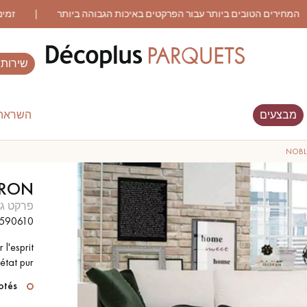
שירותי
מבצעים
השראה 
ES RECHERCHES LES PLUS COURANT
NOBL
VRON
WOOD VENEER
פרקט עם דפוס
פרקט גו
FLOORING
590610
 l'esprit
פרקט מיושן
פרקט עץ אלון מעושן
état pur.
otés