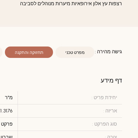
רצפות עץ אלון אירופאיות מיערות מנוהלים לסביבה
גישה מהירה :
מפרט טכני
תחזוקה והתקנה
דף מידע
יחידת פריט :
מ"ר
אריזה :
1.3176
סוג הפרקט :
פרקט 
צורה :
שברון