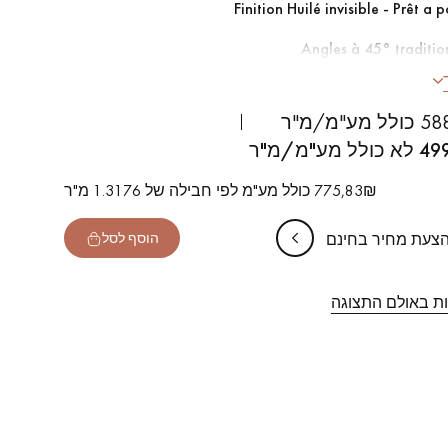
Finition Huilé invisible - Prêt a 
Angles à 45° traditio
Pose collée sur sup
ע"מ/מ"ר
-
+
או
חבילה
מ"ר
49
של 10% לבטיחות (לגריטות וחיתוכים)
775,83₪ כולל מע"מ לפי חבילה של 1.3176 מ"ר
הצעת מחיר בחינם
הוסף לסל
ות באולם התצוגה
של הפרקט שלכם.
קבלו הצעת מחיר בחינם!