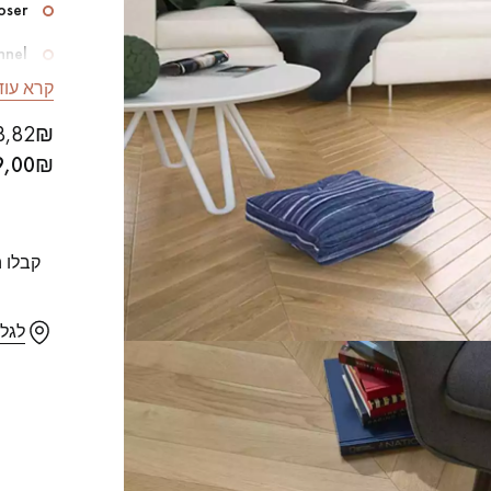
poser
nnel
קרא עוד
port
Our advisors are available at
שטח
588,82₪ כולל מ
09-8899140
₪ לא כולל מע"מ/מ"ר
9,00
הוסף כמות 
₪ כולל מע"מ
0,00
קבלו 
?יש לכם פרויקט חדש
לגל
מדים לרשותכם כדי להדריך אותכם שלב אחר שלב בבחירה ובהתקנה 
קבעו פגישה מותאמת אישית.