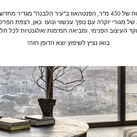
בשטח של 450 מ"ר, הפנטהאוז ב"עיר הלבנה" מגדיר מחד
של מגורי יוקרה עם נופך עכשווי ונועז. כאן, רצפת הפרק
קד העיצוב הפנימי, ומביאה חמימות ואלגנטיות לכל חלל
Our advisors are available at
09-8899140
בואו נציץ לשיפוץ יוצא הדופן הזה!
?יש לכם פרויקט חדש
מדים לרשותכם כדי להדריך אותכם שלב אחר שלב בבחירה ובהתקנה 
קבעו פגישה מותאמת אישית.