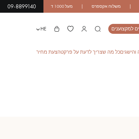
09-8899140
ם למקצוענים
HE
והישגים
כל מה שצריך לדעת על פרקט
הצעת מחיר
L
פרקט עץ אקזוטי
פרקט לכה
פרקט לוחות רחבים
פרקט עץ אלון