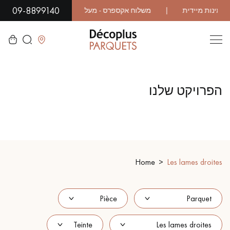
09-8899140
לסגור
הפרויקט שלנו
LES RECHERCHES LES PLUS COURANTES
פרקט גושני
פרקט רב שכבתי
WOOD VENEER FLOORING
פרקט עם דפוס
Home
Les lames droites
פרקט עץ אקזוטי
פרקט לכה
פרקט גימור שמן
פרקט גולמי
פרקט מיושן
פרקט עץ אלון מעושן