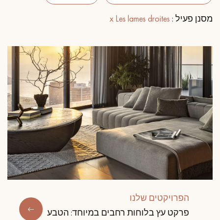
מסנן פעיל :
x Les lames droites
פרקט לוחות רחבים
פרקט עץ אלון
אביזרי לפרקט
Our advisors are available at
09-8899140
?יש לכם פרויקט חדש
המומחים שלנו עומדים לרשותכם כדי להדריך אותכם
הפרויקטים שלנו
שלב אחר שלב בבחירה ובהתקנה של הפרקט שלכם.
פרקט עץ בלוחות רחבים במיוחד: הטבע