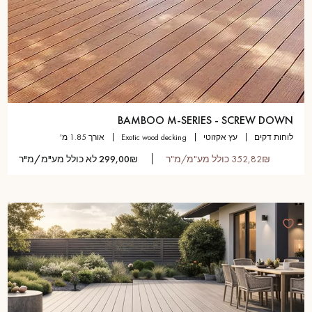
BAMBOO M-SERIES - SCREW DOWN
לוחות דקים
עץ אקזוטי
exotic wood decking
אורך 1.85 מ'
352,82₪ כולל מע"מ/מ"ר
299,00₪ לא כולל מע"מ/מ"ר