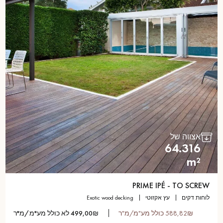
אצווה של
64.316
m²
PRIME IPÉ - TO SCREW
לוחות דקים
עץ אקזוטי
exotic wood decking
588,82₪ כולל מע"מ/מ"ר
499,00₪ לא כולל מע"מ/מ"ר