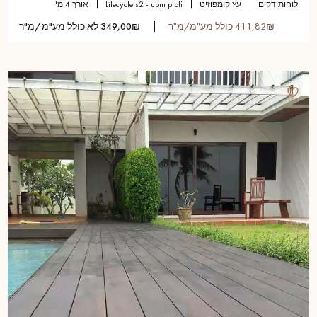
לוחות דקים
עץ קומפוזיט
lifecycle s2 - upm profi
אורך 4 מ'
411,82₪ כולל מע"מ/מ"ר
349,00₪ לא כולל מע"מ/מ"ר