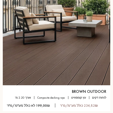
קבל שיחה חוזרת מיועץ של דקופלוס פרקטים.
קבעו פגישה מותאמת אישית.
BROWN OUTDOOR
קבלו הצעת מחיר בחינם!
לוחות דקים
עץ קומפוזיט
composite decking wpc
אורך 2.20 מ'
234,82₪ כולל מע"מ/מ"ר
199,00₪ לא כולל מע"מ/מ"ר