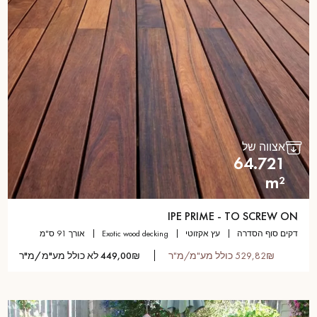
אצווה של
64.721
m²
IPE PRIME - TO SCREW ON
דקים סוף הסדרה
עץ אקזוטי
exotic wood decking
אורך 91 ס"מ
529,82₪ כולל מע"מ/מ"ר
449,00₪ לא כולל מע"מ/מ"ר