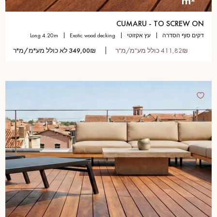
m²
CUMARU - TO SCREW ON
דקים סוף הסדרה
עץ אקזוטי
exotic wood decking
long 4.20m
411,82₪ כולל מע"מ/מ"ר
349,00₪ לא כולל מע"מ/מ"ר