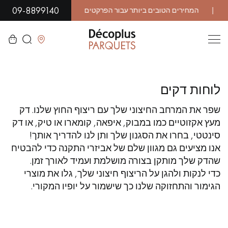
09-8899140
לסגור
לוחות דקים
LES RECHERCHES LES PLUS COURANTES
שפר את המרחב החיצוני שלך עם ריצוף החוץ שלנו. דק
מעץ אקזוטיים כמו במבוק, איפאה, קומארו או טיק, או דק
פרקט גושני
פרקט רב שכבתי
סינטטי, בחרו את הסגנון שלך ותן לנו להדריך אותך!
אנו מציעים גם מגוון שלם של אביזרי התקנה כדי להבטיח
WOOD VENEER FLOORING
פרקט עם דפוס
שהדק שלך מותקן בצורה מושלמת ועמיד לאורך זמן.
כדי לנקות ולהגן על הריצוף חיצוני שלך, גלו את מוצרי
פרקט עץ אקזוטי
פרקט לכה
הגימור והתחזוקה שלנו כך שישמור על יופיו המקורי.
פרקט גימור שמן
פרקט גולמי
פרקט מיושן
פרקט עץ אלון מעושן