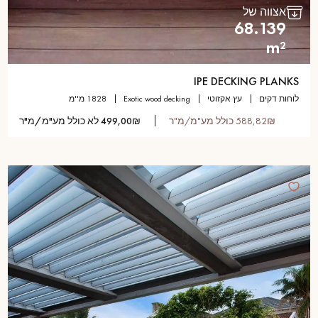
אצווה של
68.139
m²
IPE DECKING PLANKS
לוחות דקים
עץ אקזוטי
exotic wood decking
1828 מ''מ
588,82₪ כולל מע"מ/מ"ר
499,00₪ לא כולל מע"מ/מ"ר