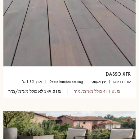
DASSO XTR
לוחות דקים
עץ אקזוטי
dasso bamboo decking
אורך 1.85 מ'
411,83₪ כולל מע"מ/מ"ר
349,01₪ לא כולל מע"מ/מ"ר