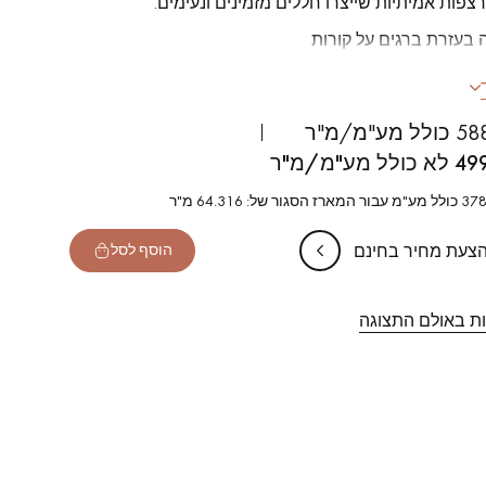
רצפות אמיתיות שייצרו חללים מזמינים ונעימים.
 בעזרת ברגים על קורות
A PRIM
ות: 140 מ"מ
ע"מ/מ"ר
2438/274 מ"מ
49
ר של: 64.316 מ"ר
 חלקים, מטופלים נגד החלקה
הצעת מחיר בחינם
הוסף לסל
ות באולם התצוגה
של הפרקט שלכם.
קבלו הצעת מחיר בחינם!