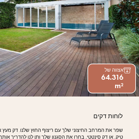
אצווה של
64.316
m²
המומחים שלנו עו
לוחות דקים
קבל שיחה חוזרת מיועץ של
שפר את המרחב החיצוני שלך עם ריצוף החוץ שלנו. דק מעץ אק
דקופלוס פרקטים.
טיק, או דק סינטטי, בחרו את הסגנון שלך ותן לנו להדריך אותך!