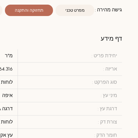
גישה מהירה :
מפרט טכני
תחזוקה והתקנה
דף מידע
יחידת פריט :
מ"ר
אריזה :
64.316
סוג הפרקט :
לוחות 
מיני עץ :
איפה
דרגת עץ :
דרגה A - מראה הומוגני ומעט מסומן
צורת דק :
לוחות 
חומר הדק :
עץ אקז