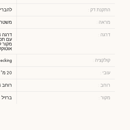
התקנת דק :
להבריג
מראה :
משטח ע
דרגה :
מקור ל
אוטוקל
קולקציה :
ecking
עובי :
20 מ׳׳מ
רוחב :
רוחב 14 ס"מ
מקור :
ברזיל