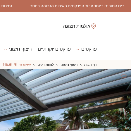
לסגור
אולמות תצוגה
פרקטים
פרקטים יוקרתיים
ריצוף חיצוני
ES
דף הבית
ריצוף חיצוני
לוחות דקים
PRIME IPÉ - to screw
פרקט גושני
פרקט רב שכבתי
פרקט גימור שמן
פרקט גולמי
אביזרי לפרקט