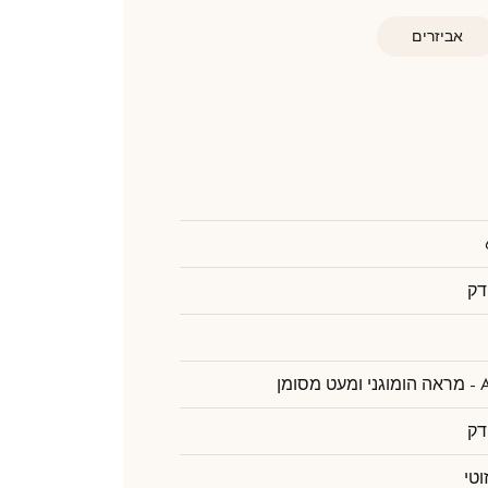
אביזרים
דק
דק
וטי