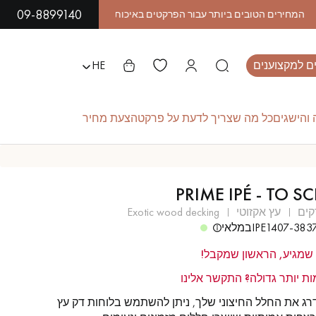
09-8899140
ם למקצוענים
HE
והישגים
כל מה שצריך לדעת על פרקט
הצעת מחיר
L
PRIME IPÉ - TO S
פרקט עץ אקזוטי
פרקט לכה
קים
עץ אקזוטי
exotic wood decking
IPE1407-383
במלאי
שמגיע, הראשון שמקבל!
פרקט לוחות רחבים
פרקט עץ אלון
ות יותר גדולה? התקשר אלינו
רג את החלל החיצוני שלך, ניתן להשתמש בלוחות דק עץ