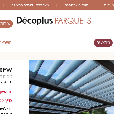
שירותי
מבצעים
השראה 
ES RECHERCHES LES PLUS COURANT
CREW
WOOD VENEER
פרקט עם דפוס
לוחות ד
FLOORING
7-PAL10
הראשון 
פרקט מיושן
פרקט עץ אלון מעושן
צריך כמ
כדי לשד