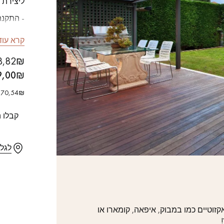
ליצירת 
- התקנה
- עץ בדרגת E
קרא עוד
Our advisors are available at
- לוחות רחב
588,82₪ כולל מ
09-8899140
- אורך לוחות: 3
₪ לא כולל מע"מ/מ"ר
9,00
- עובי: 20 מ"מ
37870,54₪ כולל מע"מ עבור המארז הסגו
- צדדים
קבלו 
?יש לכם פרויקט חדש
לגל
מדים לרשותכם כדי להדריך אותכם שלב אחר שלב בבחירה ובהתקנה 
קבעו פגישה מותאמת אישית.
זוטיים כמו במבוק, איפאה, קומארו או