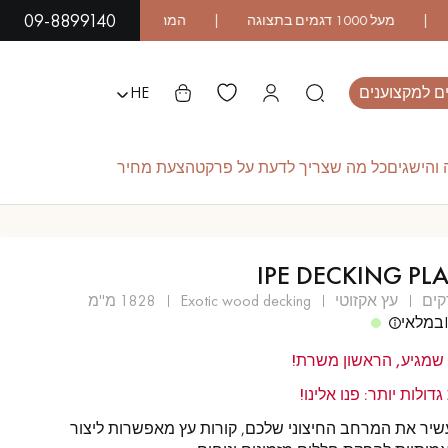
09-8899140
ם למקצוענים
HE
והישגים
כל מה שצריך לדעת על פרקט
הצעת מחיר
L
IPE DECKING PL
פרקט עץ אקזוטי
פרקט לכה
קים
עץ אקזוטי
exotic wood decking
1828 מ''מ
במלאי
שמגיע, הראשון משרת!
פרקט לוחות רחבים
פרקט עץ אלון
גדולות יותר: פנו אלינו!
שיר את המרחב החיצוני שלכם, קורות עץ מאפשרות ליצור