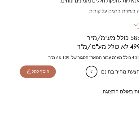
מיתיות להפקת חללים מזמינים ונוחים.
 בעזרת ברגים על קורות
Prim
מ
ע"מ/מ"ר
חבות במיוחד = 140 מ"מ
49
וכות במיוחד = 2133 מ"מ
ר של: 68.139 מ"ר
 חלקים ועמידים למניעת החלקה
הצעת מחיר בחינם
הוסף לסל
ות באולם התצוגה
של הפרקט שלכם.
קבלו הצעת מחיר בחינם!