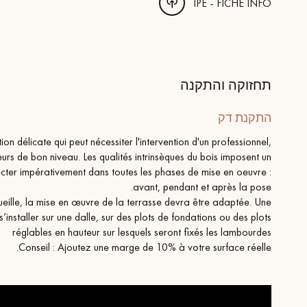
IPE - FICHE INFO
תחזוקה והתקנה
התקנת דק
n délicate qui peut nécessiter l'intervention d'un professionnel,
eurs de bon niveau. Les qualités intrinsèques du bois imposent un
cter impérativement dans toutes les phases de mise en oeuvre :
avant, pendant et après la pose.
ccueille, la mise en œuvre de la terrasse devra être adaptée. Une
installer sur une dalle, sur des plots de fondations ou des plots
réglables en hauteur sur lesquels seront fixés les lambourdes
Conseil : Ajoutez une marge de 10% à votre surface réelle.