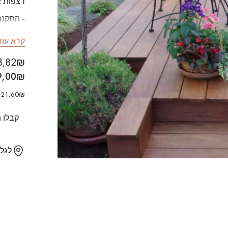
רצפות א
- התקנה
- סוג עץ: e Grade A
קרא עוד
Our advisors are available at
- עובי = 19 מ"
588,82₪ כולל מ
09-8899140
- קורות ר
₪ לא כולל מע"מ/מ"ר
9,00
- קורות אר
40121,60₪ כולל מע"מ עבור המארז הסגו
- צדדים
קבלו 
?יש לכם פרויקט חדש
לגל
מדים לרשותכם כדי להדריך אותכם שלב אחר שלב בבחירה ובהתקנה 
קבעו פגישה מותאמת אישית.