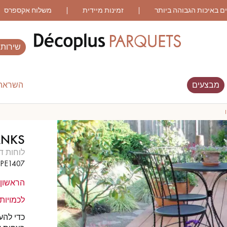
שירותי
מבצעים
השראה 
ES RECHERCHES LES PLUS COURANT
ANKS
WOOD VENEER
פרקט עם דפוס
לוחות ד
FLOORING
IPE1407
הראשון 
פרקט מיושן
פרקט עץ אלון מעושן
לכמויות 
כדי להע