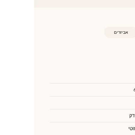
אביזרים
דק
וטי