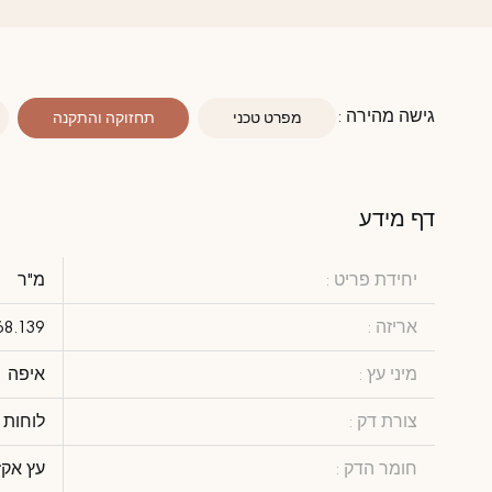
גישה מהירה :
מפרט טכני
תחזוקה והתקנה
דף מידע
יחידת פריט :
מ"ר
אריזה :
68.139
מיני עץ :
איפה
צורת דק :
לוחות 
חומר הדק :
עץ אקז