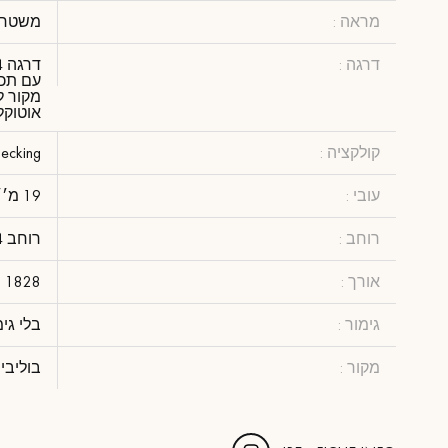
מראה :
משטח ע
דרגה :
מקור ל
אוטוקל
קולקציה :
ecking
עובי :
19 מ׳׳מ
רוחב :
רוחב 14 ס"מ
אורך :
1828 מ''מ
גימור :
בלי גי
מקור :
בוליבי