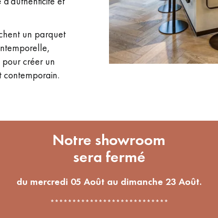
d’authenticité et
chent un parquet
 intemporelle,
é pour créer un
nt contemporain.
Notre showroom
sera fermé
du mercredi 05 Août au dimanche 23 Août.
***************************