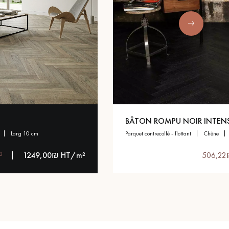
BÂTON ROMPU NOIR INTEN
larg 10 cm
parquet contrecollé - flottant
chêne
²
1249,00₪ HT/m²
506,22