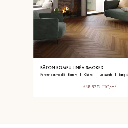
BÂTON ROMPU LINÉA SMOKED
parquet contrecollé - flottant
chêne
les motifs
larg 
588,82₪ TTC/m²