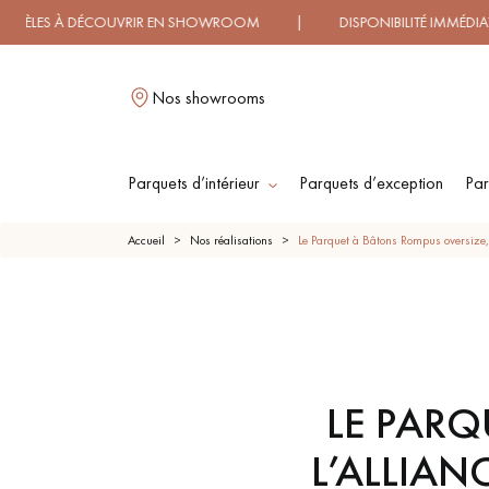
R EN SHOWROOM | DISPONIBILITÉ IMMÉDIATE | LIVRAISON
Nos showrooms
Parquets d’intérieur
Parquets d’exception
Par
LES RECHERCH
Accueil
Nos réalisations
Le Parquet à Bâtons Rompus oversize, l
PARQUET MASSIF
PARQUET
CONTRECOLLÉ -
FLOTTANT
LE PARQ
PARQUET HUILÉ
PARQUET EN BOIS
BRUT
L’ALLIAN