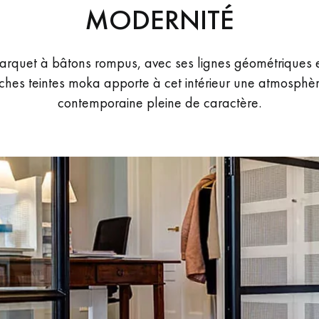
MODERNITÉ
arquet à bâtons rompus, avec ses lignes géométriques e
iches teintes moka apporte à cet intérieur une atmosphè
contemporaine pleine de caractère.
Nos conseillers sont disponibles au
09-8899140
VOUS AVEZ UN PROJET ?
à votre disposition pour vous guider pas à pas dans le choix et la pose
ts vous
Demandez un rendez-vous