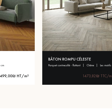
BÂTON ROMPU CÉLESTE
4 cm
parquet contrecollé - flottant
chêne
les motifs
499,00₪ HT/m²
1473,82₪ TTC/m