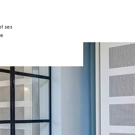
t ses
re
 de votre parquet.