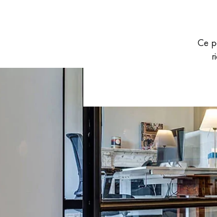
ACCESSOIRES
PARQUET D'INTÉRIEUR
Ce p
r
Nos experts sont 
Un expert Décoplus Parque