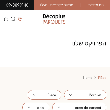
09-8899140
לסגור
הפרויקט שלנו
LES RECHERCHES LES PLUS COURANTES
פרקט גושני
פרקט רב שכבתי
WOOD VENEER FLOORING
פרקט עם דפוס
Home
Pièce
פרקט עץ אקזוטי
פרקט לכה
פרקט גימור שמן
פרקט גולמי
פרקט מיושן
פרקט עץ אלון מעושן