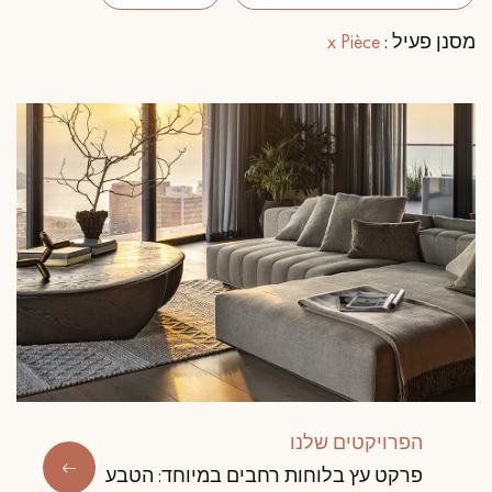
מסנן פעיל :
x Pièce
פרקט לוחות רחבים
פרקט עץ אלון
אביזרי לפרקט
Our advisors are available at
09-8899140
?יש לכם פרויקט חדש
המומחים שלנו עומדים לרשותכם כדי להדריך אותכם
הפרויקטים שלנו
שלב אחר שלב בבחירה ובהתקנה של הפרקט שלכם.
פרקט עץ בלוחות רחבים במיוחד: הטבע