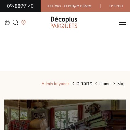
09-8899140
לסגור
LES RECHERCHES LES PLUS COURANTES
פרקט גושני
פרקט רב שכבתי
Blog
Home
מחברים
Admin beyonds
WOOD VENEER FLOORING
פרקט עם דפוס
פרקט עץ אקזוטי
פרקט לכה
פרקט גימור שמן
פרקט גולמי
פרקט מיושן
פרקט עץ אלון מעושן