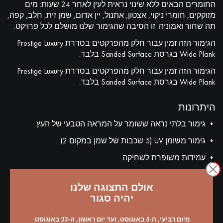
החומרים הבאים ללא שינוי נראית לעין לאחר 24 שעות: מים
מזוקקים, חומרי ניקוי, אצטון, אתנול, יין אדום, שמן זית, חלב, קפה,
תה שחור ואמוניה. זו הסיבה שהגימור שלנו מושלם לכל פרויקט.
הגימור הזה זמין עבור חלק מהפרקטים בסדרת Prestige Luxury
Wide Plank בגרסת Sanded Surface בלבד.
הגימור הזה זמין עבור חלק מהפרקטים בסדרת Prestige Luxury
Wide Plank בגרסת Sanded Surface בלבד.
היתרונות
• גימור בלתי נראה ששומר על המראה הטבעי של העץ
• גימור משומן UV (5 שכבות של שמן במקום 2)
• עמידות משופרת לשחיקה
• אורך חיים ארוך
אולם התצוגה שלנו
• עמידות ללחות, כתמים ואבק
יהיה סגור
• לא דורש תחזוקה
מיום רביעי, ה-5 באוגוסט, ועד יום ראשון, ה-23 באוגוסט.