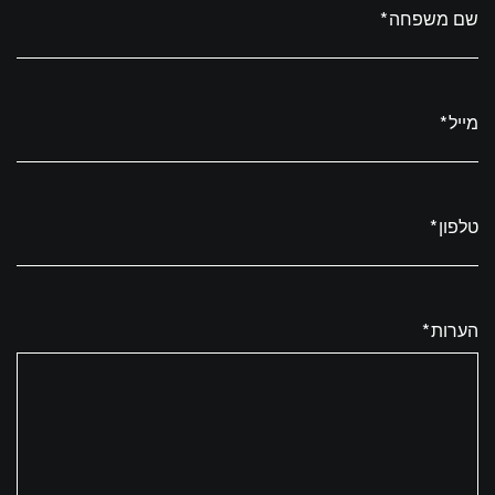
שם משפחה*
מייל*
טלפון*
הערות*