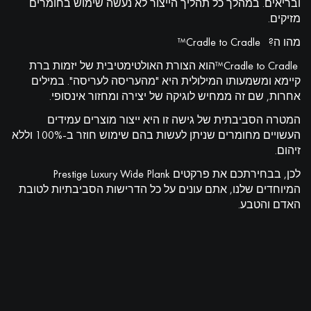
ובריאים. במהלך כל תהליך הייצור לא נעשה שימוש בחומרים
מזיקים.
מהו ה? Cradle to Cradle™
Cradle to Cradle™הוא הצורת האולטימטיבית של יזמות ברת
קיימא ומשמעותו המילולית היא "מהעריסה לעריסה". במילים
אחרות, שם זה ממחיש לוגיקה של יצירה ומחזור אינסופי.
המטרה הסביבתית של גישה זו היא ייצור מוצרים עמידים
העשויים מחומרים שניתן לעשות בהם שימוש חוזר ב-100% וללא
זיהום.
לכן, בבחירתכם את פרקטים Prestige Luxury Wide Plank
המיוחדים שלנו, אתם עונים על כל הדרישות הסביבתיות לטובת
האדם והטבע.