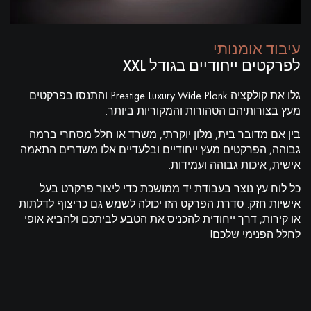
עיבוד אומנותי
לפרקטים ייחודיים בגודל XXL
גלו את קולקציה Prestige Luxury Wide Plank והתנסו בפרקטים
קבל שיחה חוזרת מיועץ של דקופלוס פרקטים.
מעץ בצורותיהם הטהורות והמקוריות ביותר.
בין אם מדובר בית, מלון יוקרתי, משרד או חלל מסחרי ברמה
גבוהה, הפרקטים מעץ ייחודיים ובלעדיים אלו משדרים התאמה
אישית, איכות גבוהה ועמידות.
כל לוח עץ נוצר בעבודת יד ממושכת כדי ליצור פרקרט בעל
קבעו פגישה מותאמת אישית.
אישיות חזק. סדרת הפרקט הזו יכולה לשמש גם כריצוף לדלתות
או קירות, דרך ייחודית להכניס את הטבע לביתכם ולהביא אופי
לחלל הפנימי שלכם!
קבלו הצעת מחיר בחינם!