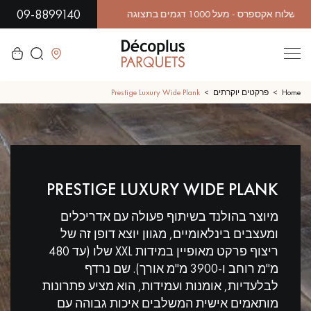
09-8899140
לסגור
Home
פרקטים יוקרתים
Prestige Luxury Wide Plank
LES RECHERCHES LES PLUS COURANTES צרו
איתנו קשר לפרויקט שלכם
PRESTIGE LUXURY WIDE PLANK
פרקט גושני
פרקט רב שכבתי
מיוצר בהולנד בשיתוף פעולה עם אדריכלים
WOOD VENEER FLOORING
פרקט עם דפוס
ומעצבים בינלאומיים, מגוון יוצא דופן זה של
ריצוף פרקט מאופיין במידות XXL שלו (עד 480
פרקט עץ אקזוטי
פרקט לכה
מ"מ רוחב ו-3900 מ"מ אורך). שם נרדף
לבלעדיות, אומנות ועמידות, הוא מציע פתרונות
פרקט גימור שמן
פרקט גולמי
מותאמים אישית המשלבים איכות גבוהה עם