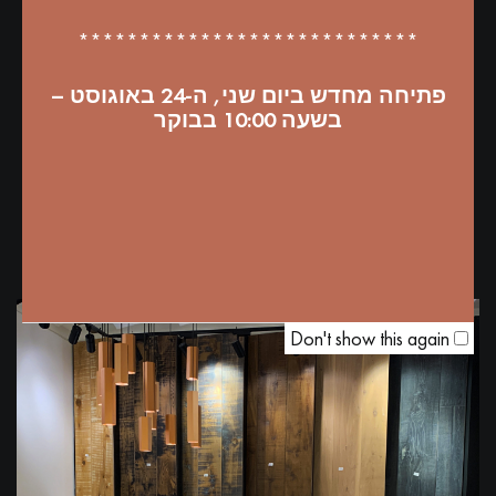
• מאפשר ניקוי קל
****************************
• מושלם לפרויקטים עם תעבורה גבוהה
• יכולת תיקון יוצאת דופן
פתיחה מחדש ביום שני, ה-24 באוגוסט –
בשעה 10:00 בבוקר
• מוצר בעל תו איכות אקולוגי
Don't show this again