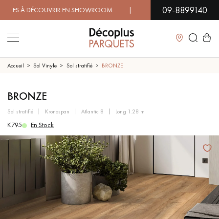
09-8899140
 À DÉCOUVRIR EN SHOWROOM | DISPONIBILITÉ IMMÉDIATE |
Fermer
Accueil
Sol Vinyle
Sol stratifié
BRONZE
LES RECHERCHES LES PLUS COURANTES
BRONZE
sol stratifié
kronospan
atlantic 8
long 1.28 m
PARQUET MASSIF
PARQUET CONTRECOLLÉ -
K795
En Stock
FLOTTANT
SOL PLAQUÉ BOIS VERITABLES
PARQUETS À MOTIFS
TRADITIONNELS
PARQUET EN BOIS EXOTIQUE
PARQUET VERNIS
PARQUET HUILÉ
PARQUET EN BOIS BRUT