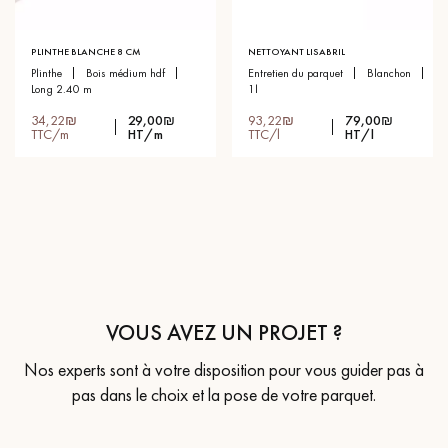
PLINTHE BLANCHE 8 CM
NETTOYANT LISABRIL
plinthe
bois médium hdf
entretien du parquet
blanchon
long 2.40 m
1l
34,22₪
29,00₪
93,22₪
79,00₪
TTC/m
HT/m
TTC/l
HT/l
VOUS AVEZ UN PROJET ?
Nos experts sont à votre disposition pour vous guider pas à
pas dans le choix et la pose de votre parquet.