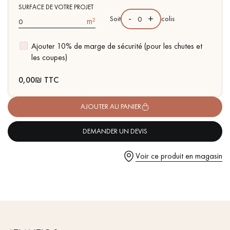
pas dans le choix et la pose de votre parquet.
- Adapté au passage intensif & animaux de compagnie
SURFACE DE VOTRE PROJET
-
+
Soit
colis
m²
- Facilité de pose : Système click 2G
- Compatible pièce humide
Ajouter 10% de marge de sécurité (pour les chutes et
- Résisance à l'eau : jusqu’à 48 h, idéal pour les petits
les coupes)
accidents du quotidien
Un expert Décoplus Parquets vous appelle
0,00
₪ TTC
AJOUTER AU PANIER
DEMANDER UN DEVIS
Demandez un rendez-vous personnalisé
Voir ce produit en magasin
Obtenez un devis gratuit !