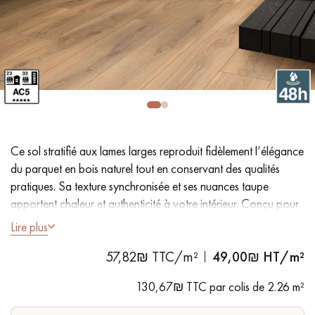
PARQUET VIEILLI
PARQUET EN CHÊNE FUMÉ
PARQUET LAMES LARGES XXL
PARQUET EN CHÊNE
ACCESSOIRES PARQUET
D'INTÉRIEUR
Ce sol stratifié aux lames larges reproduit fidèlement l’élégance
Nos conseillers sont disponibles au
du parquet en bois naturel tout en conservant des qualités
09-8899140
pratiques. Sa texture synchronisée et ses nuances taupe
apportent chaleur et authenticité à votre intérieur. Conçu pour
le passage intense, il est aussi adapté aux foyers avec animaux
Lire plus
de compagnie.
57,82₪ TTC/m²
49,00
₪ HT/m²
VOUS AVEZ UN PROJET ?
- Lames largeur XL 19,5 cm
130,67₪ TTC par colis de 2.26 m²
- Aspect chêne naturel avec texture synchrone
Nos experts sont à votre disposition pour vous guider pas à
- Chanfreins sur les 4 côtés