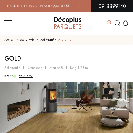
09-8899140
S À DÉCOUVRIR EN SHOWROOM | DISPONIBILITÉ IMMÉDIATE 
Fermer
Accueil
Sol Vinyle
Sol stratifié
GOLD
LES RECHERCHES LES PLUS COURANTES
GOLD
sol stratifié
kronospan
atlantic 8
long 1.28 m
PARQUET MASSIF
PARQUET CONTRECOLLÉ -
K627
En Stock
FLOTTANT
SOL PLAQUÉ BOIS VERITABLES
PARQUETS À MOTIFS
TRADITIONNELS
PARQUET EN BOIS EXOTIQUE
PARQUET VERNIS
PARQUET HUILÉ
PARQUET EN BOIS BRUT