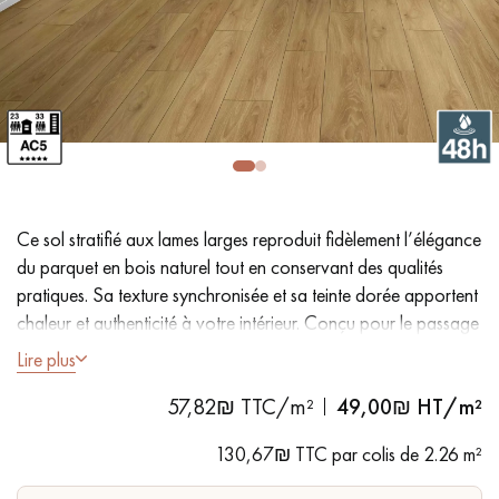
PARQUET VIEILLI
PARQUET EN CHÊNE FUMÉ
PARQUET LAMES LARGES XXL
PARQUET EN CHÊNE
ACCESSOIRES PARQUET
D'INTÉRIEUR
Ce sol stratifié aux lames larges reproduit fidèlement l’élégance
Nos conseillers sont disponibles au
du parquet en bois naturel tout en conservant des qualités
09-8899140
pratiques. Sa texture synchronisée et sa teinte dorée apportent
chaleur et authenticité à votre intérieur. Conçu pour le passage
intense, il est aussi adapté aux foyers avec animaux de
Lire plus
compagnie.
57,82₪ TTC/m²
49,00
₪ HT/m²
VOUS AVEZ UN PROJET ?
- Lames largeur XL 19,5 cm
130,67₪ TTC par colis de 2.26 m²
- Aspect chêne naturel avec texture synchrone
Nos experts sont à votre disposition pour vous guider pas à
- Chanfreins sur les 4 côtés