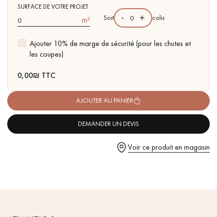
pas dans le choix et la pose de votre parquet.
- Adapté au passage intensif & animaux de compagnie
SURFACE DE VOTRE PROJET
-
+
Soit
colis
m²
- Facilité de pose : Système click 2G
- Compatible pièce humide
Ajouter 10% de marge de sécurité (pour les chutes et
- Résisance à l'eau : jusqu’à 48 h, idéal pour les petits
les coupes)
accidents du quotidien
Un expert Décoplus Parquets vous appelle
0,00
₪ TTC
AJOUTER AU PANIER
DEMANDER UN DEVIS
Demandez un rendez-vous personnalisé
Voir ce produit en magasin
Obtenez un devis gratuit !