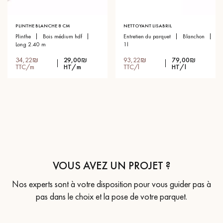
PLINTHE BLANCHE 8 CM
NETTOYANT LISABRIL
plinthe
bois médium hdf
entretien du parquet
blanchon
long 2.40 m
1l
34,22₪
29,00₪
93,22₪
79,00₪
TTC/m
HT/m
TTC/l
HT/l
VOUS AVEZ UN PROJET ?
Nos experts sont à votre disposition pour vous guider pas à
pas dans le choix et la pose de votre parquet.